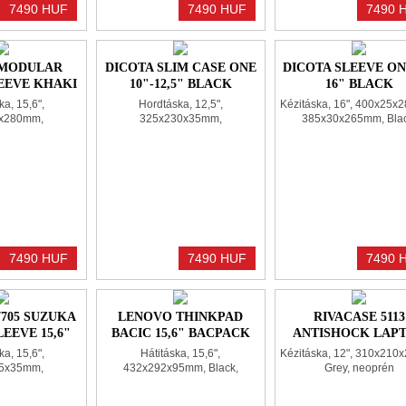
7490 HUF
7490 HUF
7490 
" MODULAR
DICOTA SLIM CASE ONE
DICOTA SLEEVE ON
EEVE KHAKI
10"-12,5" BLACK
16" BLACK
a, 15,6",
Hordtáska, 12,5",
Kézitáska, 16", 400x25x
x280mm,
325x230x35mm,
385x30x265mm, Blac
4mm, Khaki,
315x215x30mm, Black,
polyester
ester
polyester
7490 HUF
7490 HUF
7490 
7705 SUZUKA
LENOVO THINKPAD
RIVACASE 5113
EEVE 15,6"
BACIC 15,6" BACPACK
ANTISHOCK LAP
ACK
BLACK
SLEEVE 12" DARK 
a, 15,6",
Hátitáska, 15,6",
Kézitáska, 12", 310x210
5x35mm,
432x292x95mm, Black,
Grey, neoprén
0mm, Black,
polyester
prén