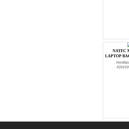
NATEC 
LAPTOP BAG
Hordtásk
420x32
400x275x40mm, 