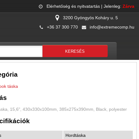
Elérhetőség és nyitvatartás
| Jelenleg:
Zárva
3200 Gyöngyös Koháry u. 5
+36 37 300 770
info@extremecomp.hu
egória
ook táska
rás
áska, 15,6", 430x330x100mm, 385x275x390mm, Black, polyester
cifikációk
s
Hordtáska