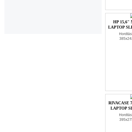
HP 15,6
LAPTOP SL
Hordtásk
385x24
363x255x2
poly
RIVACASE 
LAPTOP SL
BL
Hordtásk
395x27
385x270x3
neo