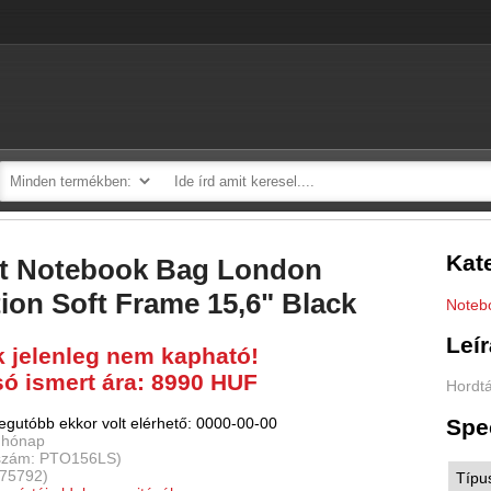
Kat
et Notebook Bag London
tion Soft Frame 15,6" Black
Noteb
Leí
k jelenleg nem kapható!
só ismert ára: 8990 HUF
Hordt
Spe
egutóbb ekkor volt elérhető: 0000-00-00
 hónap
kszám: PTO156LS)
175792)
Típu