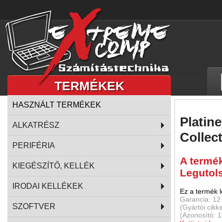
TERMÉKEK
HASZNÁLT TERMÉKEK
Platin
ALKATRÉSZ
Collec
PERIFÉRIA
A termé
KIEGÉSZÍTŐ, KELLÉK
Legutol
IRODAI KELLÉKEK
Ez a termék l
Garancia: 12
SZOFTVER
(Gyártói cik
(Azonosító: 