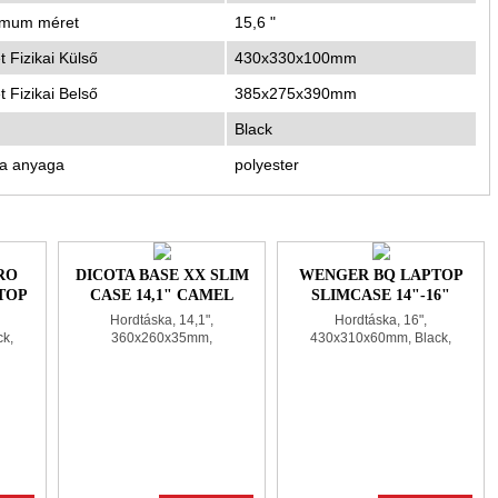
mum méret
15,6 "
 Fizikai Külső
430x330x100mm
 Fizikai Belső
385x275x390mm
Black
a anyaga
polyester
RO
DICOTA BASE XX SLIM
WENGER BQ LAPTOP
TOP
CASE 14,1" CAMEL
SLIMCASE 14"-16"
CK
BROWN
BLACK
Hordtáska, 14,1",
Hordtáska, 16",
k,
360x260x35mm,
430x310x60mm, Black,
350x245x30mm, Brown,
polyester
polyester