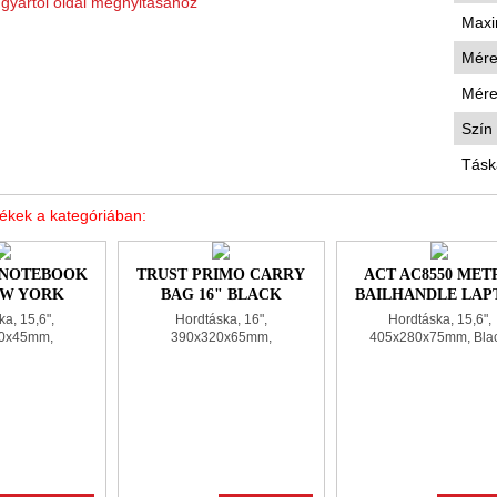
a gyártói oldal megnyitásához
Maxi
Méret
Méret
Szín
Tásk
ékek a kategóriában:
 NOTEBOOK
TRUST PRIMO CARRY
ACT AC8550 MET
EW YORK
BAG 16" BLACK
BAILHANDLE LAP
 15,6" GREY
BAG 15,6" BLA
a, 15,6",
Hordtáska, 16",
Hordtáska, 15,6",
0x45mm,
390x320x65mm,
405x280x75mm, Blac
Grey, polyester
385x315x65mm, Black,
polyester
polyester