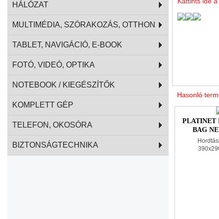
Kattints ide 
HÁLÓZAT
MULTIMÉDIA, SZÓRAKOZÁS, OTTHON
TABLET, NAVIGÁCIÓ, E-BOOK
FOTÓ, VIDEÓ, OPTIKA
NOTEBOOK / KIEGÉSZÍTŐK
Hasonló term
KOMPLETT GÉP
PLATINET
TELEFON, OKOSÓRA
BAG N
COLLECTION
Hordtásk
BIZTONSÁGTECHNIKA
390x29
385x275x39mm, 