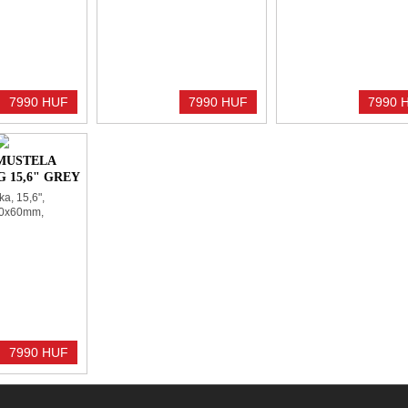
7990 HUF
7990 HUF
7990 
MUSTELA
 15,6" GREY
a, 15,6",
0x60mm,
Grey, polyester
7990 HUF