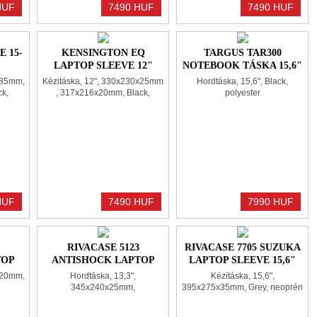
HUF
7490 HUF
7490 HUF
E 15-
KENSINGTON EQ
TARGUS TAR300
LAPTOP SLEEVE 12"
NOTEBOOK TÁSKA 15,6"
BLACK
BLACK
285mm,
Kézitáska, 12", 330x230x25mm
Hordtáska, 15,6", Black,
k,
, 317x216x20mm, Black,
polyester
polyester
HUF
7490 HUF
7990 HUF
RIVACASE 5123
RIVACASE 7705 SUZUKA
TOP
ANTISHOCK LAPTOP
LAPTOP SLEEVE 15,6"
GREY
SLEEVE 13,3" DARK
GREY
x20mm,
Hordtáska, 13,3",
Kézitáska, 15,6",
GREY
345x240x25mm,
395x275x35mm, Grey, neoprén
335x233x22mm, Dark Grey,
neoprén