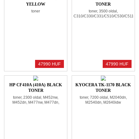
YELLOW
TONER
toner
toner, 3500 oldal,
C310/C330/C331/C510/C530/C511/
47990 HUF
47990 HUF
HP CF410A (410A) BLACK
KYOCERA TK-1170 BLACK
TONER
TONER
toner, 2300 oldal, M452nw,
toner, 7200 oldal, M2040dn,
M452dn, M477nw, M477dn,
M2540dn, M2640idw
M477dw