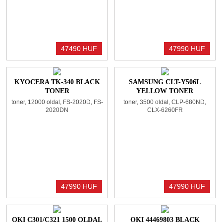
47490 HUF
47990 HUF
KYOCERA TK-340 BLACK
SAMSUNG CLT-Y506L
TONER
YELLOW TONER
toner, 12000 oldal, FS-2020D, FS-
toner, 3500 oldal, CLP-680ND,
2020DN
CLX-6260FR
47990 HUF
47990 HUF
OKI C301/C321 1500 OLDAL
OKI 44469803 BLACK