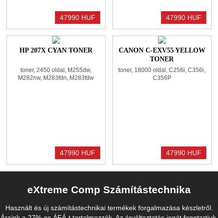
47990 HUF
47990 HUF
HP 207X CYAN TONER
CANON C-EXV55 YELLOW
TONER
toner, 2450 oldal, M255dw,
toner, 18000 oldal, C256i, C356i,
M282nw, M283fdn, M283fdw
C356P
47990 HUF
47990 HUF
eXtreme Comp Számítástechnika
Használt és új számítástechnikai termékek forgalmazása készletről.
Áraink a 27%-os ÁFÁ-t tartalmazzák. Az árváltoztatás jogát fenntartjuk.