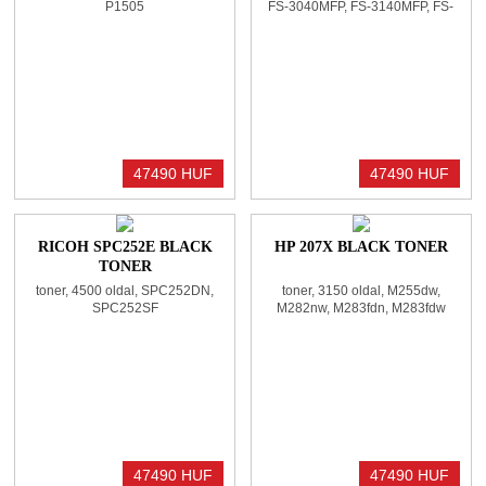
P1505
FS-3040MFP, FS-3140MFP, FS-
3040MFP+, FS-3140MFP+, FS-
3540MFP, FS-3640MFP
47490 HUF
47490 HUF
RICOH SPC252E BLACK
HP 207X BLACK TONER
TONER
toner, 4500 oldal, SPC252DN,
toner, 3150 oldal, M255dw,
SPC252SF
M282nw, M283fdn, M283fdw
47490 HUF
47490 HUF