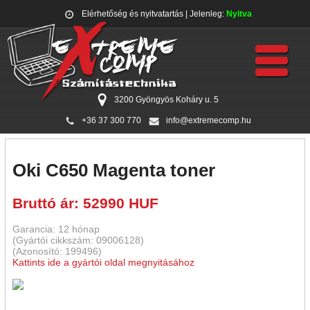
Elérhetőség és nyitvatartás
| Jelenleg:
Nyitva
3200 Gyöngyös Koháry u. 5
+36 37 300 770
info@extremecomp.hu
Oki C650 Magenta toner
Bruttó ár: 52990 HUF
Garancia: 12 hónap
(Gyártói cikkszám: 09006128)
(Azonosító: 199496)
Kattints ide a gyártói oldal megnyitásához