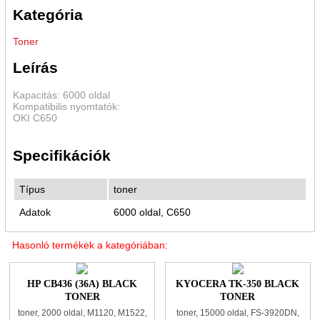
Kategória
Toner
Leírás
Kapacitás: 6000 oldal
Kompatibilis nyomtatók:
OKI C650
Specifikációk
Típus
toner
Adatok
6000 oldal, C650
Hasonló termékek a kategóriában:
HP CB436 (36A) BLACK
KYOCERA TK-350 BLACK
TONER
TONER
toner, 2000 oldal, M1120, M1522,
toner, 15000 oldal, FS-3920DN,