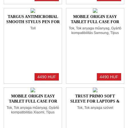
TARGUS ANTIMICROBIAL
MOBILE ORIGIN EASY
SMOOTH STYLUS PEN FOR
TABLET FULL CASE FOR
SMARTPHONES AND
GALAXY TAB S10 FE+
Toll
Tok, Tok anyaga műanyag, Gyártó
TOUCHSCREENS BLACK
BLACK
kompatibilitás Samsung, Típus
kompatibilitás Galaxy Tab S10 FE+
4490 HUF
4490 HUF
MOBILE ORIGIN EASY
TRUST PRIMO SOFT
TABLET FULL CASE FOR
SLEEVE FOR LAPTOPS &
XIAOMI REDMI PAD PRO
TABLETS 11,6" BLACK
Tok, Tok anyaga műanyag, Gyártó
Tok, Tok anyaga szövet
BLACK
kompatibilitás Xiaomi, Típus
kompatibilitás Redmi Pad Pro