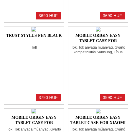
3690 HUF
3690 HUF
TRUST STYLUS PEN BLACK
MOBILE ORIGIN EASY
TABLET CASE FOR
GALAXY TAB S10 FE+
Toll
Tok, Tok anyaga műanyag, Gyártó
TRANSPARENT
kompatibilitás Samsung, Típus
kompatibilitás Galaxy Tab S10 FE+
3790 HUF
3990 HUF
MOBILE ORIGIN EASY
MOBILE ORIGIN EASY
TABLET CASE FOR
TABLET CASE FOR XIAOMI
GALAXY TAB S10 PLUS
REDMI PAD PRO
Tok, Tok anyaga műanyag, Gyártó
Tok, Tok anyaga műanyag, Gyártó