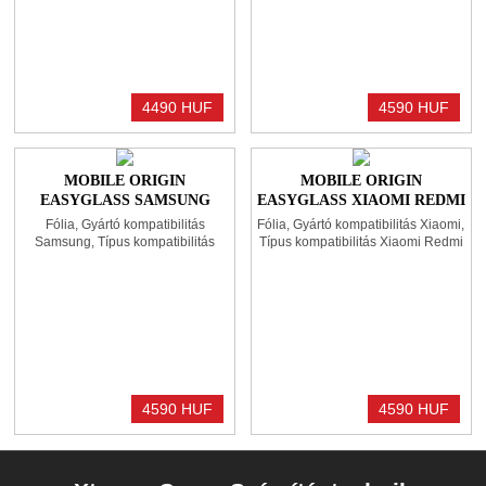
4490 HUF
4590 HUF
MOBILE ORIGIN
MOBILE ORIGIN
EASYGLASS SAMSUNG
EASYGLASS XIAOMI REDMI
GALAXY TAB A9+
PAD SE 11"
Fólia, Gyártó kompatibilitás
Fólia, Gyártó kompatibilitás Xiaomi,
Samsung, Típus kompatibilitás
Típus kompatibilitás Xiaomi Redmi
Samsung Tab A9+
Pad SE 11"
4590 HUF
4590 HUF