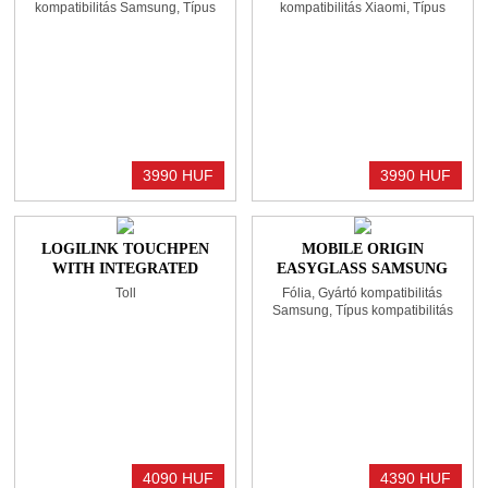
TRANSPARENT
TRANSPARENT
kompatibilitás Samsung, Típus
kompatibilitás Xiaomi, Típus
kompatibilitás Galaxy Tab S10+
kompatibilitás Redmi Pad Pro
3990 HUF
3990 HUF
LOGILINK TOUCHPEN
MOBILE ORIGIN
WITH INTEGRATED
EASYGLASS SAMSUNG
BALLPOINT PEN
GALAXY TAB A9
Toll
Fólia, Gyártó kompatibilitás
Samsung, Típus kompatibilitás
Samsung Tab A9
4090 HUF
4390 HUF