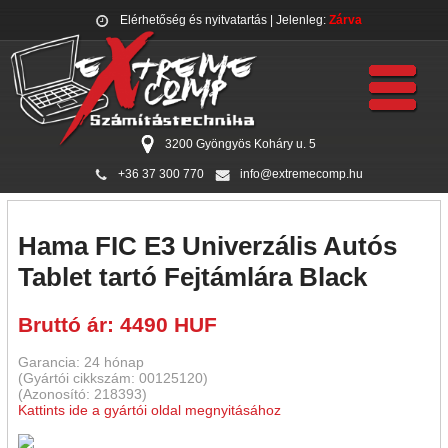
Elérhetőség és nyitvatartás
| Jelenleg:
Zárva
3200 Gyöngyös Koháry u. 5
+36 37 300 770
info@extremecomp.hu
Hama FIC E3 Univerzális Autós
Tablet tartó Fejtámlára Black
Bruttó ár: 4490 HUF
Garancia: 24 hónap
(Gyártói cikkszám: 00125120)
(Azonosító: 218393)
Kattints ide a gyártói oldal megnyitásához