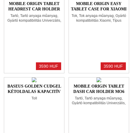
MOBILE ORIGIN TABLET
MOBILE ORIGIN EASY
HEADREST CAR HOLDER
TABLET CASE FOR XIAOMI
MO5
PAD 7S PRO TRANSPARENT
Tartó, Tartó anyaga műanyag,
Tok, Tok anyaga műanyag, Gyártó
Gyártó kompatibilitás Univerzális,
kompatibilitás Xiaomi, Típus
Típus kompatibilitás Univerzális
kompatibilitás Xiaomi Pad 7S Pro
3590 HUF
3590 HUF
BASEUS GOLDEN CUDGEL
MOBILE ORIGIN TABLET
KÉTOLDALAS KAPACITÍV
DASH CAR HOLDER MO6
CERUZA BLACK
Toll
Tartó, Tartó anyaga műanyag,
Gyártó kompatibilitás Univerzális,
Típus kompatibilitás Univerzális