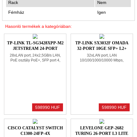
Rack
Nem
Fémház
Igen
Hasonló termékek a kategóriában:
TP-LINK TL-SG3428XPP-M2
TP-LINK SX3032F OMADA
JETSTREAM 24-PORT
32-PORT 10GE SFP+ L2+
2.5GBASE-T AND 4-PORT
MANAGED SWITCH
28xLAN port, 24x2,5GB/s LAN,
32xLAN port, LAN
10GE SFP+ L2+ MANAGED
PoE osztály PoE+, SFP port 4,
10/100/1000/10000 Mbps,
SWITCH WITH 16-PORT
Menedzselhető, Rack
32x10GB/s LAN, SFP port 2,
Menedzselhető, Rack, Fémház
POE+ & 8-PORT POE++
598990 HUF
598990 HUF
CISCO CATALYST SWITCH
LEVELONE GEP-2682
C1300-24FP-4X
TURING 26-PORT L3 LITE