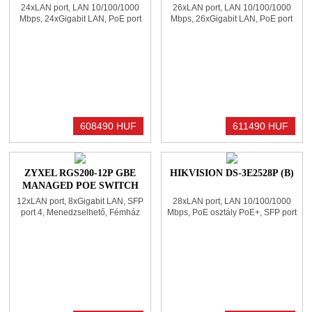
MANAGED GIGABIT POE
24xLAN port, LAN 10/100/1000
26xLAN port, LAN 10/100/1000
SWITCH
Mbps, 24xGigabit LAN, PoE port
Mbps, 26xGigabit LAN, PoE port
24, PoE osztály PoE+, SFP port 4,
24, PoE osztály PoE+, SFP port 2,
Rack, Fémház, Teljesítmény 375W
Menedzselhető, Rack, Teljesítmény
370W
608490 HUF
611490 HUF
ZYXEL RGS200-12P GBE
HIKVISION DS-3E2528P (B)
MANAGED POE SWITCH
12xLAN port, 8xGigabit LAN, SFP
28xLAN port, LAN 10/100/1000
port 4, Menedzselhető, Fémház
Mbps, PoE osztály PoE+, SFP port
4, Menedzselhető, Teljesítmény
370W, Uplink 1 Gbps