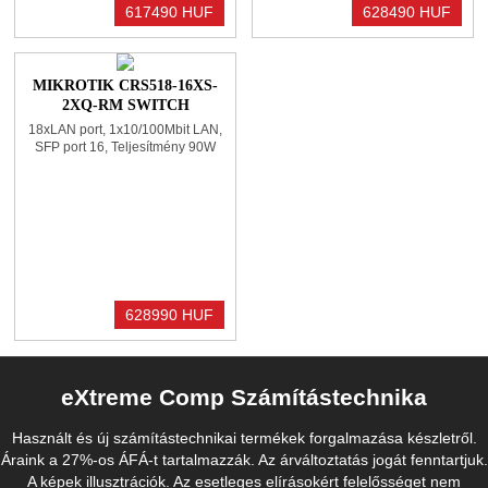
617490 HUF
628490 HUF
MIKROTIK CRS518-16XS-
2XQ-RM SWITCH
18xLAN port, 1x10/100Mbit LAN,
SFP port 16, Teljesítmény 90W
628990 HUF
eXtreme Comp Számítástechnika
Használt és új számítástechnikai termékek forgalmazása készletről.
Áraink a 27%-os ÁFÁ-t tartalmazzák. Az árváltoztatás jogát fenntartjuk.
A képek illusztrációk. Az esetleges elírásokért felelősséget nem