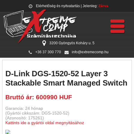
Elérhetőség és nyitvatartás
| Jelenleg:
Zárva
3200 Gyöngyös Koháry u. 5
+36 37 300 770
info@extremecomp.hu
D-Link DGS-1520-52 Layer 3
Stackable Smart Managed Switch
Bruttó ár: 600990 HUF
Garancia: 24 hónap
(Gyártói cikkszám: DGS-1520-52)
(Azonosító: 175261)
Kattints ide a gyártói oldal megnyitásához