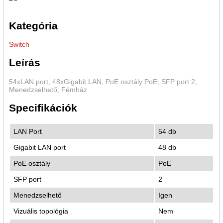
Kategória
Switch
Leírás
54xLAN port, 48xGigabit LAN, PoE osztály PoE, SFP port 2,
Menedzselhető, Fémház
Specifikációk
LAN Port
54 db
Gigabit LAN port
48 db
PoE osztály
PoE
SFP port
2
Menedzselhető
Igen
Vizuális topológia
Nem