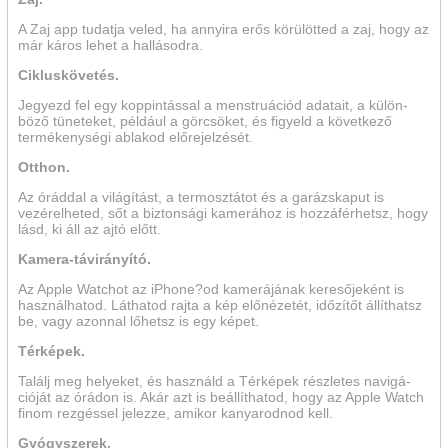
A Zaj app tudatja veled, ha annyira erős körülötted a zaj, hogy az
már káros lehet a hallásodra.
Cikluskövetés.
Jegyezd fel egy koppin­tással a menstruációd adatait, a külön­
böző tüneteket, például a görcsö­ket, és figyeld a következő
termékenységi ablakod előrejelzését.
Otthon.
Az óráddal a világítást, a ter­mosz­tátot és a garázs­kaput is
vezérel­heted, sőt a biztonsági kamerához is hozzáférhetsz, hogy
lásd, ki áll az ajtó előtt.
Kamera-távirányító.
Az Apple Watchot az iPhone?od kamerájának kereső­je­ként is
használhatod. Láthatod rajta a kép elő­nézetét, időzítőt állíthatsz
be, vagy azonnal lőhetsz is egy képet.
Térképek.
Találj meg helyeket, és hasz­náld a Térképek részletes navi­gá­
cióját az órádon is. Akár azt is beállíthatod, hogy az Apple Watch
finom rezgéssel jelezze, amikor kanya­rodnod kell.
Gyógyszerek.