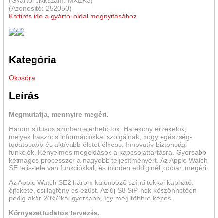
(Gyártói cikkszám: MXEK3)
(Azonosító: 252050)
Kattints ide a gyártói oldal megnyitásához
Kategória
Okosóra
Leírás
Megmutatja, mennyire megéri.
Három stílusos színben elérhető tok. Hatékony érzékelők,
melyek hasznos információkkal szolgálnak, hogy egészség­
tudatosabb és aktívabb életet élhess. Innovatív biztonsági
funkciók. Kényelmes megoldások a kapcsolat­tartásra. Gyorsabb
kétmagos processzor a nagyobb teljesítményért. Az Apple Watch
SE telis-tele van funkciókkal, és minden eddiginél jobban megéri.
Az Apple Watch SE2 három különböző színű tokkal kapható:
éjfekete, csillagfény és ezüst. Az új S8 SiP-nek köszönhetően
pedig akár 20%?kal gyorsabb, így még többre képes.
Környezettu­datos tervezés.