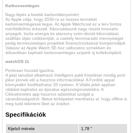
Karbonsemleges
Nagy lépés a kisebb karbon­lábnyomért.
Az Apple célja, hogy 2030-ra az összes termékét
karbonsemlegessé tegye. Az Apple Watchcsal ez a terv fontos
mérföldkőhöz érkezett. Kibocsátásunk nagy részét innovatív
anyagok, tiszta energia és alacsony szén-dioxid-kibocsátású
szállítás útján csökkentjük, a csekély fennmaradó mennyiséget
pedig természetalapú projektek finanszírozásával kompenzáljuk.
Válassz az Apple Watch SE-hez változatos színekben és
stílusokban kapható karbonsemleges szíjaink új kollekciójából.
watchOS 11
Pontosan hozzád igazítva.
A gépi tanulást alkalmazó Intelligens pakli frissítései mindig pont
jókor jönnek elő a hasznos információkkal. A Fordító appal
könnyedén fordíttathatsz 20 nyelven. A Vitális jelek appban
rálátást kaphatsz az éjszakai egészségmutatóidra. A
Cikluskövetés app hasznos adatokkal szolgál a
várandósságodról. Illetve térképeket menthetsz el, hogy offline is
meg tudd tekinteni őket az órádon.
Specifikációk
Kijelző mérete
1,78 "