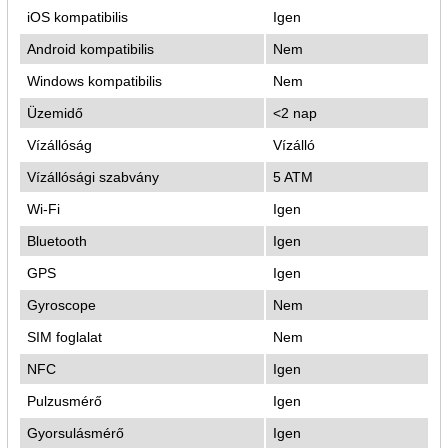
iOS kompatibilis
Igen
Android kompatibilis
Nem
Windows kompatibilis
Nem
Üzemidő
<2 nap
Vízállóság
Vízálló
Vízállósági szabvány
5 ATM
Wi-Fi
Igen
Bluetooth
Igen
GPS
Igen
Gyroscope
Nem
SIM foglalat
Nem
NFC
Igen
Pulzusmérő
Igen
Gyorsulásmérő
Igen