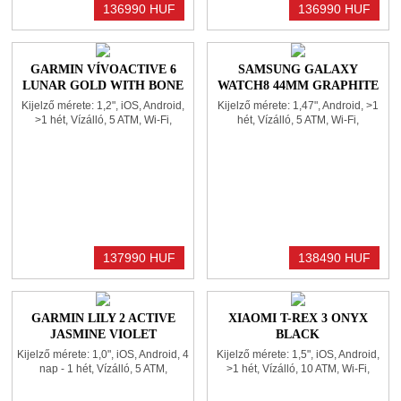
136990 HUF
136990 HUF
GARMIN VÍVOACTIVE 6
SAMSUNG GALAXY
LUNAR GOLD WITH BONE
WATCH8 44MM GRAPHITE
BAND
Kijelző mérete: 1,2", iOS, Android,
Kijelző mérete: 1,47", Android, >1
>1 hét, Vízálló, 5 ATM, Wi-Fi,
hét, Vízálló, 5 ATM, Wi-Fi,
Bluetooth, GPS, Gyroscope, NFC,
Bluetooth, GPS, Gyroscope, NFC,
Pulzusmérő, Gyorsulásmérő,
Pulzusmérő, Gyorsulásmérő,
Üzenet és hívás kezelése, Alvás
Üzenet és hívás kezelése,
figyelés, Elégetett kalória kijelzés,
Mikrofon, Alvás figyelés,
Zene vezérlése, Tok mérete:
Magasságmérő, Elégetett kalória
42,2x42,2x10,9mm
kijelzés, Zene vezérlése
137990 HUF
138490 HUF
GARMIN LILY 2 ACTIVE
XIAOMI T-REX 3 ONYX
JASMINE VIOLET
BLACK
Kijelző mérete: 1,0", iOS, Android, 4
Kijelző mérete: 1,5", iOS, Android,
nap - 1 hét, Vízálló, 5 ATM,
>1 hét, Vízálló, 10 ATM, Wi-Fi,
Bluetooth, GPS, Gyroscope,
Bluetooth, GPS, Gyroscope,
Pulzusmérő, Gyorsulásmérő,
Pulzusmérő, Gyorsulásmérő,