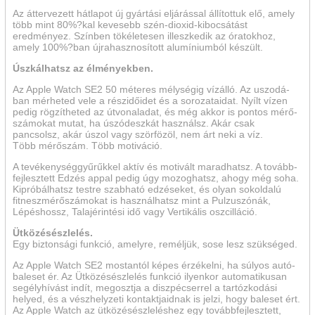
Az áttervezett hátlapot új gyártási eljárással állítottuk elő, amely
több mint 80%?kal kevesebb szén-dioxid-kibocsátást
eredményez. Színben tökéletesen illeszkedik az óra­tok­hoz,
amely 100%?ban újra­hasznosított alu­míniumból készült.
Úszkálhatsz az élményekben.
Az Apple Watch SE2 50 méteres mélységig vízálló. Az uszo­dá­
ban mérheted vele a rész­időidet és a sorozataidat. Nyílt vízen
pedig rögzítheted az út­vonaladat, és még akkor is pontos mérő­
számokat mutat, ha úszó­deszkát használsz. Akár csak
pancsolsz, akár úszol vagy szörfözöl, nem árt neki a víz.
Több mérőszám. Több motiváció.
A tevékenység­gyűrűkkel aktív és motivált maradhatsz. A tovább­
fejlesztett Edzés appal pedig úgy mozoghatsz, ahogy még soha.
Kipróbálhatsz testre szabható edzéseket, és olyan sokoldalú
fitnesz­mérőszámokat is használhatsz mint a Pulzuszónák,
Lépéshossz, Talajérintési idő vagy Vertikális oszcilláció.
Ütközésészlelés.
Egy biztonsági funkció, amelyre, reméljük, sose lesz szükséged.
Az Apple Watch SE2 mostantól képes érzékelni, ha súlyos autó­
baleset ér. Az Ütközés­észlelés funkció ilyenkor automatikusan
segély­hívást indít, megosztja a diszpécserrel a tartóz­kodási
helyed, és a vészhely­zeti kontaktjaidnak is jelzi, hogy baleset ért.
Az Apple Watch az ütközés­észleléshez egy tovább­fejlesztett,