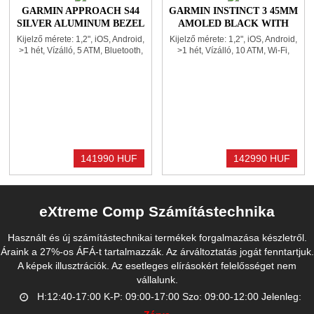
GARMIN APPROACH S44
GARMIN INSTINCT 3 45MM
SILVER ALUMINUM BEZEL
AMOLED BLACK WITH
WITH TWILIGHT SILICONE
BLACK BAND
Kijelző mérete: 1,2", iOS, Android,
Kijelző mérete: 1,2", iOS, Android,
BAND
>1 hét, Vízálló, 5 ATM, Bluetooth,
>1 hét, Vízálló, 10 ATM, Wi-Fi,
GPS, Gyroscope, Pulzusmérő,
Bluetooth, GPS, Gyroscope,
Gyorsulásmérő, Üzenet és hívás
Pulzusmérő, Gyorsulásmérő,
kezelése, Elégetett kalória kijelzés,
Üzenet és hívás kezelése, Alvás
Zene vezérlése, Tok mérete:
figyelés, Magasságmérő, Zene
43x43x11,4mm
vezérlése, Tok mérete:
45x45x14,9mm
141990 HUF
142990 HUF
eXtreme Comp Számítástechnika
Használt és új számítástechnikai termékek forgalmazása készletről.
Áraink a 27%-os ÁFÁ-t tartalmazzák. Az árváltoztatás jogát fenntartjuk.
A képek illusztrációk. Az esetleges elírásokért felelősséget nem
vállalunk.
H:12:40-17:00 K-P: 09:00-17:00 Szo: 09:00-12:00 Jelenleg: