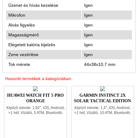
Üzenet és hívás kezelése
Igen
Mikrofon
Igen
Alvás figyelés
Igen
Magasságmérő
Igen
Elégetett kalória kijelzés
Igen
Zene vezérlése
Igen
Tok mérete
44x38x10,7 mm
Hasonló termékek a kategóriában:
HUAWEI WATCH FIT 5 PRO
GARMIN INSTINCT 2X
ORANGE
SOLAR TACTICAL EDITION
BLACK
Kijelző mérete: 1,92", iOS, Android,
Kijelző mérete: 1,4", iOS, Android,
>1 hét, Vízálló, 5 ATM, Bluetooth,
>1 hét, Vízálló, 10 ATM, Bluetooth,
GPS, Gyroscope, NFC,
GPS, Gyroscope, Pulzusmérő,
Pulzusmérő, Gyorsulásmérő,
Gyorsulásmérő, Üzenet és hívás
Üzenet és hívás kezelése,
kezelése, Alvás figyelés,
Mikrofon, Alvás figyelés, Elégetett
Magasságmérő, Elégetett kalória
kalória kijelzés, Zene vezérlése,
kijelzés, Zene vezérlése, Tok