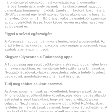
három­tengelyű giroszkóp hatékonyságát egy új gyorsulás­
mérővel kombinálja, mely bármely más okos­óráénál nagyobb
dinamika­tartománnyal működik. Emellett mikrofont, barométert,
GPS?t, valamint egy fejlett szenzor­fúziós algo­ritmust is használ,
amelyhez több mint 1 millió órányi, valós balesetekből származó
adatot gyűj-töttek össze, hogy képes legyen észlelni, ha súlyos
autóbaleset ér.
Figyel a szíved egészségére.
A Pulzusszám appban bármikor ellenőrizheted a pulzusodat. Az
órád értesít, ha kiugróan alacsony vagy magas a pulzu­sod, vagy
szabálytalan a szívritmusod.
Kiegyensúlyozottan a Tudatosság appal.
A Tudatosság app segít csök­kenteni a stresszt, jobban jelen lenni
a minden­napokban, és mentálisan felkészülni az új kihívásokra.
Nyugtató légző­gyakorlatokat végezhetsz vele, a befelé figyelést
pedig rövid, gondolat­ébresztő témával ösztönzi.
Tudj meg többet csukott szemmel.
Az Alvás appal nemcsak azt követheted, hogyan alszol, de az
iPhone-oddal együtt­működve következetes időrendet és állandó
esti rutint is segít kialakítani, hogy elérhesd a kitűzött alvási
céljaidat. Nézd vissza, hogy mennyi időt töltöttél REM-fázisban,
felületes és mély alvással, valamint, hogy mikor ébredhettél fel. A
trend­jeid­ből láthatod, mennyire követ­keze­te­sen sikerül