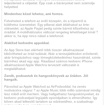
teljesítened a céljaidat. Épp csak a bárányokat nem számolja
helyetted.
Mindenhez közel lehetsz, ami fontos.
Felveheted a telefont az erdő közepén, és a tópartról is
küldhetsz üzeneteket. Egy pillanat alatt átláthatod az ér­te­
sítéseidet, az Apple Payjel pedig szinte bármit kifizethetsz az
órád­dal. A mobil­hálózatos változat rengeteg lehetősé­get kínál ?
akkor is, ha épp nincs nálad a telefonod.
Alakítsd kedvedre appokkal.
Az App Store-ban elérhető több tíz­ezer alkalmazással
kibővítheted az órád tudását. Akár a tenisz­játékodon erősítenél,
akár bringázáshoz vagy tömeg­közlekedés­hez használnád, szinte
bármihez akad egy app. Ráadásul számos kedvenc iPhone-
alkalmazásod Apple Watchra tervezett változatát is
megtalálhatod.
Zenék, podcastok és hangos­könyvek az órádon. Jól
hangzik.
Párosítsd az Apple Watchod az AirPodsoddal, ha zenés
motivációra vágysz ? az Apple Music több millió számával mindig
lesz miből erőt meríteni. Vagy hallgat­hatsz hangos­könyveket, és
kedvenc podcast­jaid legújabb epizód­jai­ban is elmerülhetsz. Így
bőven akad lelkesítő tartalom az edzéseidhez, a szabad­nap­