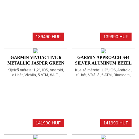
Üzenet és hívás kezelése, Alvás
Üzenet és hívás kezelése,
figyelés, Elégetett kalória kijelzés,
Mikrofon, Alvás figyelés,
Zene vezérlése, Tok mérete:
Magasságmérő, Elégetett kalória
38x38x11mm
kijelzés, Zene vezérlése, Tok
mérete: 48,5x48,5x1
139490 HUF
139990 HUF
GARMIN VÍVOACTIVE 6
GARMIN APPROACH S44
METALLIC JASPER GREEN
SILVER ALUMINUM BEZEL
WITH JASPER GREEN BAND
WITH BLACK SILICONE
Kijelző mérete: 1,2", iOS, Android,
Kijelző mérete: 1,2", iOS, Android,
BAND
>1 hét, Vízálló, 5 ATM, Wi-Fi,
>1 hét, Vízálló, 5 ATM, Bluetooth,
Bluetooth, GPS, Gyroscope, NFC,
GPS, Gyroscope, Pulzusmérő,
Pulzusmérő, Gyorsulásmérő,
Gyorsulásmérő, Üzenet és hívás
Üzenet és hívás kezelése, Alvás
kezelése, Elégetett kalória kijelzés,
figyelés, Elégetett kalória kijelzés,
Zene vezérlése, Tok mérete:
Zene vezérlése, Tok mérete:
43x43x11,4mm
42,2x42,2x10,9mm
141990 HUF
141990 HUF