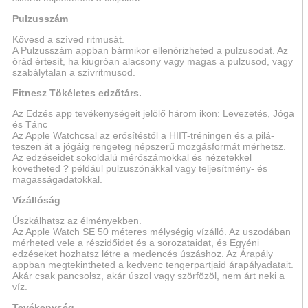
Pulzusszám
Kövesd a szíved ritmusát.
A Pulzusszám appban bármikor ellenőrizheted a pulzusodat. Az
órád értesít, ha kiugróan alacsony vagy magas a pulzusod, vagy
szabálytalan a szívritmusod.
Fitnesz Tökéletes edzőtárs.
Az Edzés app tevékenységeit jelölő három ikon: Levezetés, Jóga
és Tánc
Az Apple Watchcsal az erősítéstől a HIIT-tréningen és a pilá­
teszen át a jógáig rengeteg népszerű mozgásformát mérhetsz.
Az edzéseidet sokoldalú mérőszámokkal és nézetekkel
követheted ? például pulzus­zónákkal vagy teljesítmény- és
magasság­adatokkal.
Vízállóság
Úszkálhatsz az élményekben.
Az Apple Watch SE 50 méteres mélységig vízálló. Az uszo­dá­ban
mérheted vele a rész­időidet és a sorozataidat, és Egyéni
edzéseket hozhatsz létre a medencés úszáshoz. Az Árapály
appban megtekintheted a kedvenc tengerpartjaid árapályadatait.
Akár csak pancsolsz, akár úszol vagy szörfözöl, nem árt neki a
víz.
Tevékenység