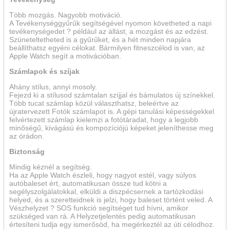
Több mozgás. Nagyobb motiváció.
A Tevékenységgyűrűk segítségével nyomon követheted a napi
tevékenységedet ? például az állást, a mozgást és az edzést.
Szüneteltetheted is a gyűrűket, és a hét minden napjára
beállíthatsz egyéni célokat. Bármilyen fitneszcélod is van, az
Apple Watch segít a motivációban.
Számlapok és szíjak
Ahány stílus, annyi mosoly.
Fejezd ki a stílusod számtalan szíjjal és bámulatos új színekkel.
Több tucat számlap közül választhatsz, beleértve az
újratervezett Fotók számlapot is. A gépi tanulási képességekkel
felvértezett számlap kielemzi a fotótáradat, hogy a legjobb
minőségű, kivágású és kompozíciójú képeket jeleníthesse meg
az órádon.
Biztonság
Mindig kéznél a segítség.
Ha az Apple Watch észleli, hogy nagyot estél, vagy súlyos
autóbaleset ért, automatikusan össze tud kötni a
segélyszolgálatokkal, elküldi a diszpécsernek a tartózkodási
helyed, és a szeretteidnek is jelzi, hogy baleset történt veled. A
Vészhelyzet ? SOS funkció segítséget tud hívni, amikor
szükséged van rá. A Helyzetjelentés pedig automatikusan
értesíteni tudja egy ismerősöd, ha megérkeztél az úti célodhoz.