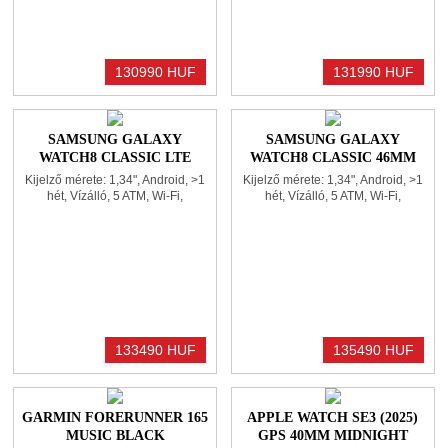
Tok mérete: 44,5x40,8x9,5mm
mérete: 50x50x14,5mm
130990 HUF
131990 HUF
SAMSUNG GALAXY
SAMSUNG GALAXY
WATCH8 CLASSIC LTE
WATCH8 CLASSIC 46MM
46MM WHITE
WHITE
Kijelző mérete: 1,34", Android, >1
Kijelző mérete: 1,34", Android, >1
hét, Vízálló, 5 ATM, Wi-Fi,
hét, Vízálló, 5 ATM, Wi-Fi,
Bluetooth, GPS, Gyroscope, NFC,
Bluetooth, GPS, Gyroscope, NFC,
Pulzusmérő, Gyorsulásmérő,
Pulzusmérő, Gyorsulásmérő,
Üzenet és hívás kezelése,
Üzenet és hívás kezelése,
Mikrofon, Alvás figyelés,
Mikrofon, Alvás figyelés,
Magasságmérő, Elégetett kalória
Magasságmérő, Elégetett kalória
kijelzés, Zene vezérlése
kijelzés, Zene vezérlése
133490 HUF
135490 HUF
GARMIN FORERUNNER 165
APPLE WATCH SE3 (2025)
MUSIC BLACK
GPS 40MM MIDNIGHT