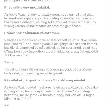
jaidon pedig lesz, ami kikapcsol.
Friss stílus egy mozdulattal.
Az Apple Watchot úgy ter­vez­tük meg, hogy egy pillanat alatt
lecserélhesd rajta a szíjat. Rengeteg különböző stílus és szín
között nézelőd­hetsz, és még Nike szíjakat is választ­hatsz. Így
villám­gyorsan változtathatsz az órád megjelenésén.
Számlapok számtalan változatban.
Válogass a több tucat Apple által tervezett és az új Nike szám­
lapok között. Tedd őket egyedivé az igényeidre szabott kompli­
kációkkal, színekkel és stílu­sokkal, és ha szeretnéd, oszd meg
e?mailben vagy üzenetben a barátaiddal és a család­tagjaiddal.
Több is van még.
Tárca.
Tárold itt a beszálló­kártyáidat, a mozi­jegyeidet és a hűség­
kártyáidat, hogy mindig nálad legyenek.
Készülékek, tárgyak, emberek ? találd meg mindet.
Az Apple Watchoddal megkeresheted az eszközeidet, sőt akkor
is megpingel, ha ottfelejted valahol az iPhone?odat. Meg­
nézheted, merre járnak a barátaid, vagy hol van az AirTaged.
Mindezt az órádról.
Zaj.