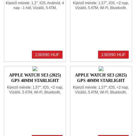
ALUMINIUM CASE WITH
Kijelző mérete: 1,2", iOS, Android, 4
Kijelző mérete: 1,57", iOS, <2 nap,
MIDNIGHT SPORT BAND
nap - 1 hét, Vízálló, 5 ATM,
Vízálló, 5 ATM, Wi-Fi, Bluetooth,
S/M
Bluetooth, GPS, Pulzusmérő,
GPS, Gyroscope, NFC,
Gyorsulásmérő, Üzenet és hívás
Pulzusmérő, Gyorsulásmérő,
kezelése, Alvás figyelés, Elégetett
Üzenet és hívás kezelése,
kalória kijelzés, Zene vezérlése,
Mikrofon, Alvás figyelés,
Tok mérete: 43x43x11,6mm
Magasságmérő, Elégetett kalória
kijelzés, Zene vezérlése, Tok
mérete: 40x34x10,7mm
136990 HUF
136990 HUF
APPLE WATCH SE3 (2025)
APPLE WATCH SE3 (2025)
GPS 40MM STARLIGHT
GPS 40MM STARLIGHT
ALUMINIUM CASE WITH
ALUMINIUM CASE WITH
Kijelző mérete: 1,57", iOS, <2 nap,
Kijelző mérete: 1,57", iOS, <2 nap,
STARLIGHT SPORT BAND
STARLIGHT SPORT BAND
Vízálló, 5 ATM, Wi-Fi, Bluetooth,
Vízálló, 5 ATM, Wi-Fi, Bluetooth,
M/L
S/M
GPS, Gyroscope, NFC,
GPS, Gyroscope, NFC,
Pulzusmérő, Gyorsulásmérő,
Pulzusmérő, Gyorsulásmérő,
Üzenet és hívás kezelése,
Üzenet és hívás kezelése,
Mikrofon, Alvás figyelés,
Mikrofon, Alvás figyelés,
Magasságmérő, Elégetett kalória
Magasságmérő, Elégetett kalória
kijelzés, Zene vezérlése, Tok
kijelzés, Zene vezérlése, Tok
mérete: 40x34x10,7mm
mérete: 40x34x10,7mm