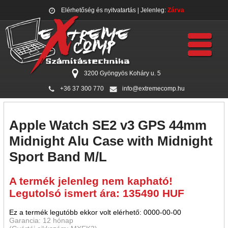
Elérhetőség és nyitvatartás
| Jelenleg:
Zárva
3200 Gyöngyös Koháry u. 5
+36 37 300 770
info@extremecomp.hu
Apple Watch SE2 v3 GPS 44mm
Midnight Alu Case with Midnight
Sport Band M/L
A termék jelenleg nem kapható!
Legutolsó ismert ára: 135490 HUF
Ez a termék legutóbb ekkor volt elérhető: 0000-00-00
Garancia: 12 hónap