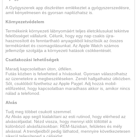
A Gyógyszerek app diszkréten emlékeztet a gyógyszer­szedésre,
amit kényelmesen és gyorsan naplózhatsz is.
Környezet­védelem
Termékeink környezeti lábnyomáért teljes életciklusukat tekintve
felelősséget vállalunk. Célunk, hogy egy nap csakis újra­
hasznosított és fenn­tartható anyagokból készítsük az összes
termékünket és csomagolásunkat. Az Apple Watch számos
jellemzője szolgálja a környezeti hatások csökkentését.
Csatlakozási lehetőségek
Maradj kapcsolatban úton, útfélen.
Futás közben is felveheted a hívásokat. Gyorsan válaszolhatsz
az üzenetekre a megbeszéléseken. Zenét hallgathatsz útközben.
Sőt, csuklóból fizethetsz az Apple Payjel. Adj hozzá mobil-
előfizetést, hogy kapcsolatban maradhass akkor is, amikor nincs
nálad a telefonod.
Alvás
Tudj meg többet csukott szemmel.
Az Alvás app segít kialakítani az esti rutinod, hogy elérhesd az
alváscéljaidat. Nézd vissza, hogy mennyi időt töltöttél a
különböző alvásfázisokban: REM-fázisban, felületes és mély
alvással. A trend­jeid­ből pedig láthatod, mennyire követ­keze­te­sen
sikerül teljesítened a céljaidat.