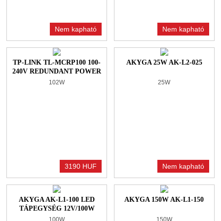
Nem kapható
Nem kapható
TP-LINK TL-MCRP100 100-
AKYGA 25W AK-L2-025
240V REDUNDANT POWER
SUPPLY MODULE
102W
25W
3190 HUF
Nem kapható
AKYGA AK-L1-100 LED
AKYGA 150W AK-L1-150
TÁPEGYSÉG 12V/100W
100W
150W