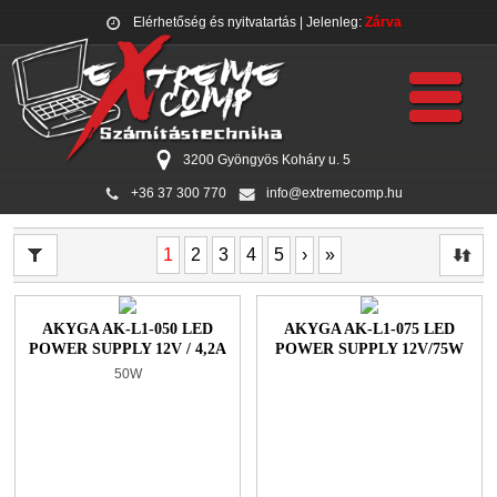
Elérhetőség és nyitvatartás
| Jelenleg:
Zárva
3200 Gyöngyös Koháry u. 5
+36 37 300 770
info@extremecomp.hu
1
2
3
4
5
›
»
AKYGA AK-L1-050 LED
AKYGA AK-L1-075 LED
POWER SUPPLY 12V / 4,2A
POWER SUPPLY 12V/75W
50W
50W