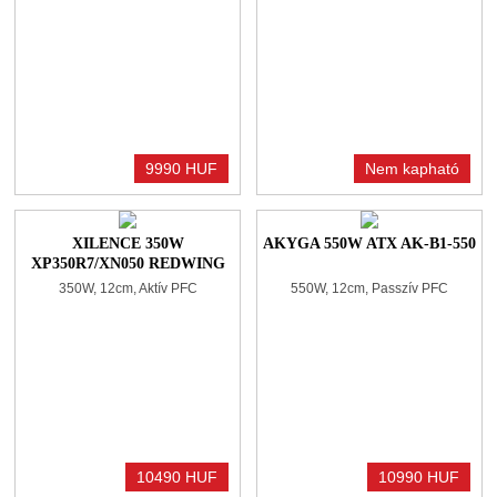
9990 HUF
Nem kapható
XILENCE 350W
AKYGA 550W ATX AK-B1-550
XP350R7/XN050 REDWING
SERIES R7 SERIES C
350W, 12cm, Aktív PFC
550W, 12cm, Passzív PFC
10490 HUF
10990 HUF