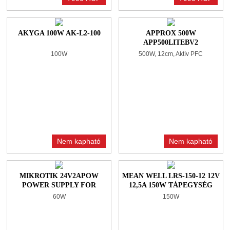
AKYGA 100W AK-L2-100
APPROX 500W
APP500LITEBV2
100W
500W, 12cm, Aktív PFC
Nem kapható
Nem kapható
MIKROTIK 24V2APOW
MEAN WELL LRS-150-12 12V
POWER SUPPLY FOR
12,5A 150W TÁPEGYSÉG
CCR1009-7G-1C-1S+ AND
60W
150W
CRS317-1G-16S+RM