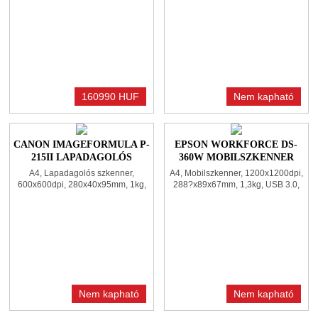
3.0
160990 HUF
Nem kapható
CANON IMAGEFORMULA P-
EPSON WORKFORCE DS-
215II LAPADAGOLÓS
360W MOBILSZKENNER
SZKENNER BLACK
BLACK
A4, Lapadagolós szkenner,
A4, Mobilszkenner, 1200x1200dpi,
600x600dpi, 280x40x95mm, 1kg,
288?x89x67mm, 1,3kg, USB 3.0,
Duplex, USB 3.0
WiFi, WiFi Direct
Nem kapható
Nem kapható