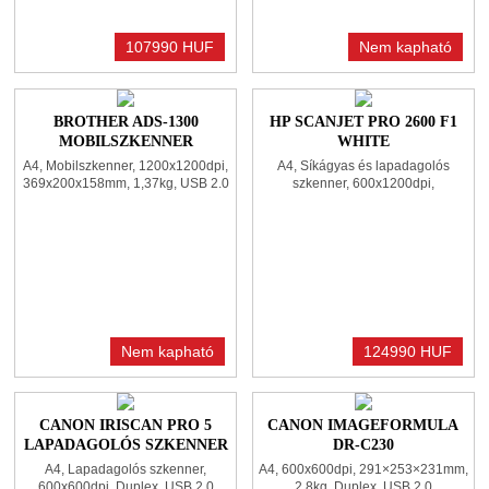
107990 HUF
Nem kapható
BROTHER ADS-1300
HP SCANJET PRO 2600 F1
MOBILSZKENNER
WHITE
A4, Mobilszkenner, 1200x1200dpi,
A4, Síkágyas és lapadagolós
369x200x158mm, 1,37kg, USB 2.0
szkenner, 600x1200dpi,
491x325x133mm, 5,4kg, Duplex,
USB 2.0
Nem kapható
124990 HUF
CANON IRISCAN PRO 5
CANON IMAGEFORMULA
LAPADAGOLÓS SZKENNER
DR-C230
WHITE
A4, Lapadagolós szkenner,
A4, 600x600dpi, 291×253×231mm,
600x600dpi, Duplex, USB 2.0
2,8kg, Duplex, USB 2.0