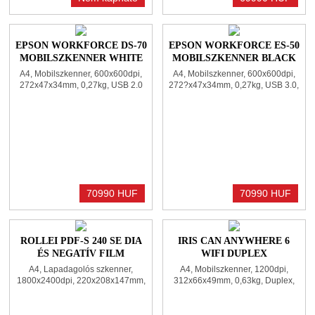
EPSON WORKFORCE DS-70
EPSON WORKFORCE ES-50
MOBILSZKENNER WHITE
MOBILSZKENNER BLACK
A4, Mobilszkenner, 600x600dpi,
A4, Mobilszkenner, 600x600dpi,
272x47x34mm, 0,27kg, USB 2.0
272?x47x34mm, 0,27kg, USB 3.0,
WiFi
70990 HUF
70990 HUF
ROLLEI PDF-S 240 SE DIA
IRIS CAN ANYWHERE 6
ÉS NEGATÍV FILM
WIFI DUPLEX
SZKENNER
MOBILSZKENNER BLACK
A4, Lapadagolós szkenner,
A4, Mobilszkenner, 1200dpi,
1800x2400dpi, 220x208x147mm,
312x66x49mm, 0,63kg, Duplex,
1,2kg
WiFi