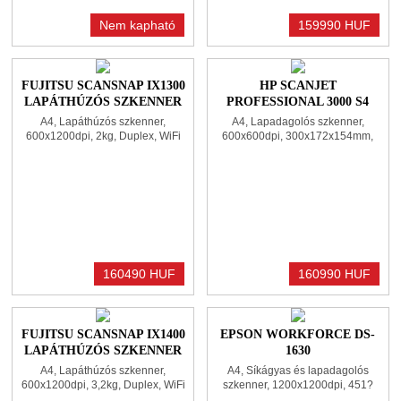
Nem kapható
159990 HUF
FUJITSU SCANSNAP IX1300
HP SCANJET
LAPÁTHÚZÓS SZKENNER
PROFESSIONAL 3000 S4
WHITE
LAPADAGOLÓS SZKENNER
A4, Lapáthúzós szkenner,
A4, Lapadagolós szkenner,
WHITE
600x1200dpi, 2kg, Duplex, WiFi
600x600dpi, 300x172x154mm,
2,7kg, Duplex, USB 3.0
160490 HUF
160990 HUF
FUJITSU SCANSNAP IX1400
EPSON WORKFORCE DS-
LAPÁTHÚZÓS SZKENNER
1630
WHITE
SÍKÁGYAS/LAPADAGOLÓS
A4, Lapáthúzós szkenner,
A4, Síkágyas és lapadagolós
SZKENNER WHITE
600x1200dpi, 3,2kg, Duplex, WiFi
szkenner, 1200x1200dpi, 451?
x315x120mm, 3,7kg, Duplex, USB