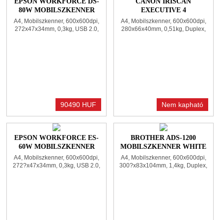
EPSON WORKFORCE DS-
CANON IRISCAN
80W MOBILSZKENNER
EXECUTIVE 4
WHITE
MOBILSZKENNER BLACK
A4, Mobilszkenner, 600x600dpi,
A4, Mobilszkenner, 600x600dpi,
272x47x34mm, 0,3kg, USB 2.0,
280x66x40mm, 0,51kg, Duplex,
WiFi, WiFi Direct
USB 2.0
90490 HUF
Nem kapható
EPSON WORKFORCE ES-
BROTHER ADS-1200
60W MOBILSZKENNER
MOBILSZKENNER WHITE
BLACK
A4, Mobilszkenner, 600x600dpi,
A4, Mobilszkenner, 600x600dpi,
272?x47x34mm, 0,3kg, USB 2.0,
300?x83x104mm, 1,4kg, Duplex,
WiFi
USB 3.0