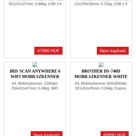
301x51x37mm, 0,88kg, USB 3.0
22x259x38mm, 0,15kg, USB 2.0
47990 HUF
Nem kapható
IRIS SCAN ANYWHERE 6
BROTHER DS-740D
WIFI MOBILSZKENNER
MOBILSZKENNER WHITE
BLACK
A4, Mobilszkenner, 1200dpi,
A4, Mobilszkenner, 600x600dpi,
294x52x47mm, 0,48kg, WiFi
301x63x45mm, 0,64kg, Duplex,
USB 3.0
Nem kapható
69990 HUF