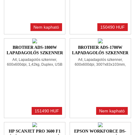
Nem kapható
150490 HUF
BROTHER ADS-1800W
BROTHER ADS-1700W
LAPADAGOLÓS SZKENNER
LAPADAGOLÓS SZKENNER
WHITE
WHITE
A4, Lapadagolós szkenner,
A4, Lapadagolós szkenner,
600x600dpi, 1,42kg, Duplex, USB
600x600dpi, 300?x83x103mm,
Type-C, WiFi
1,4kg, Duplex, USB 3.0, WiFi, WiFi
Direct
151490 HUF
Nem kapható
HP SCANJET PRO 3600 F1
EPSON WORKFORCE DS-