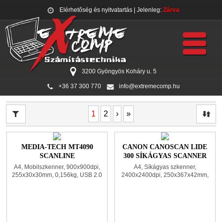
Elérhetőség és nyitvatartás
| Jelenleg:
Zárva
3200 Gyöngyös Koháry u. 5
+36 37 300 770
info@extremecomp.hu
1
2
›
»
MEDIA-TECH MT4090
CANON CANOSCAN LIDE
SCANLINE
300 SÍKÁGYAS SCANNER
MOBILSZKENNER BLACK
BLACK
A4, Mobilszkenner, 900x900dpi,
A4, Síkágyas szkenner,
255x30x30mm, 0,156kg, USB 2.0
2400x2400dpi, 250x367x42mm,
1,7kg, USB 2.0