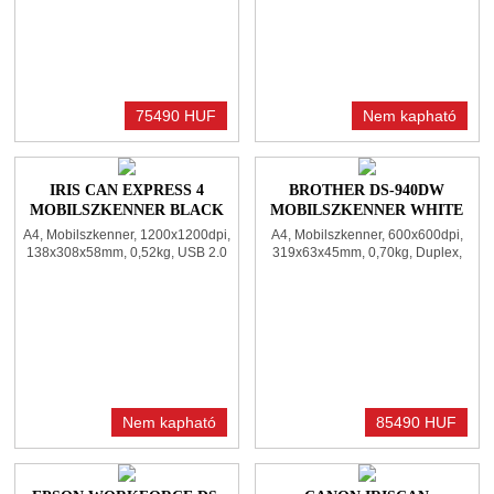
75490 HUF
Nem kapható
IRIS CAN EXPRESS 4
BROTHER DS-940DW
MOBILSZKENNER BLACK
MOBILSZKENNER WHITE
A4, Mobilszkenner, 1200x1200dpi,
A4, Mobilszkenner, 600x600dpi,
138x308x58mm, 0,52kg, USB 2.0
319x63x45mm, 0,70kg, Duplex,
USB 3.0, WiFi, WiFi Direct
Nem kapható
85490 HUF