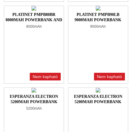
PLATINET PMPB80BR
PLATINET PMPB90LB
8000MAH POWERBANK AND
9000MAH POWERBANK
TORCH + MICROUSB
BLACK
8000mAh
9000mAh
CABLE BLACK/RED
Nem kapható
Nem kapható
ESPERANZA ELECTRON
ESPERANZA ELECTRON
5200MAH POWERBANK
5200MAH POWERBANK
WHITE/RED
WHITE/GREEN
5200mAh