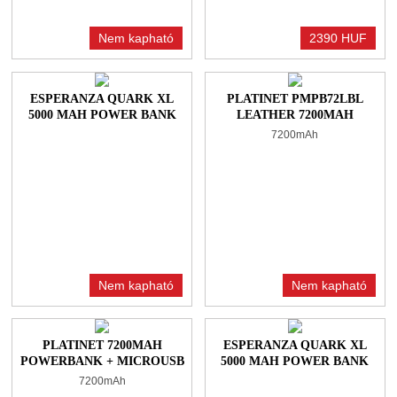
Nem kapható
2390 HUF
ESPERANZA QUARK XL
PLATINET PMPB72LBL
5000 MAH POWER BANK
LEATHER 7200MAH
GREEN
POWERBANK BLUE +
7200mAh
MICROUSB CABLE
Nem kapható
Nem kapható
PLATINET 7200MAH
ESPERANZA QUARK XL
POWERBANK + MICROUSB
5000 MAH POWER BANK
CABLE BLACK
ORANGE
7200mAh