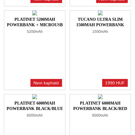
PLATINET 5200MAH
TUCANO ULTRA SLIM
POWERBANK + MICROUSB
1500MAH POWERBANK
CABLE GREY
BLACK
5200mAh
1500mAh
Nem kapható
1990 HUF
PLATINET 6000MAH
PLATINET 6000MAH
POWERBANK BLACK/BLUE
POWERBANK BLACK/RED
6000mAh
6000mAh