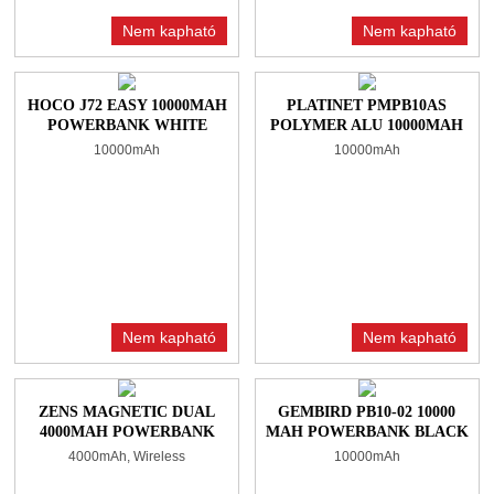
Nem kapható
Nem kapható
HOCO J72 EASY 10000MAH
PLATINET PMPB10AS
POWERBANK WHITE
POLYMER ALU 10000MAH
POWERBANK SILVER
10000mAh
10000mAh
Nem kapható
Nem kapható
ZENS MAGNETIC DUAL
GEMBIRD PB10-02 10000
4000MAH POWERBANK
MAH POWERBANK BLACK
BLACK WITH STAND
4000mAh, Wireless
10000mAh