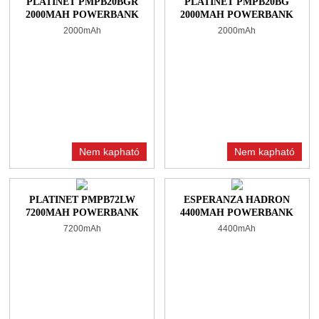
PLATINET PMPB20BGR
PLATINET PMPB20BG
2000MAH POWERBANK
2000MAH POWERBANK
BLACK/GREEN
BLACK/GREY
2000mAh
2000mAh
Nem kapható
Nem kapható
PLATINET PMPB72LW
ESPERANZA HADRON
7200MAH POWERBANK
4400MAH POWERBANK
WHITE
BLACK
7200mAh
4400mAh