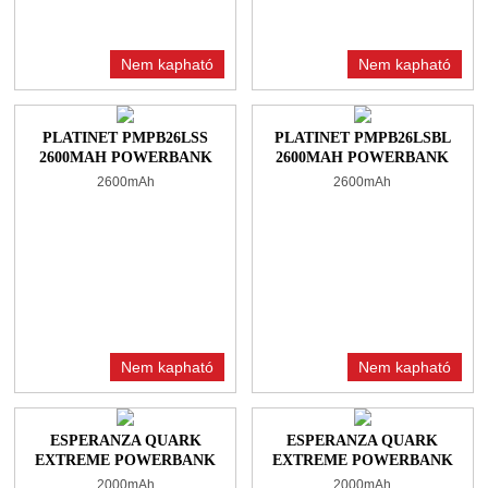
Nem kapható
Nem kapható
PLATINET PMPB26LSS
PLATINET PMPB26LSBL
2600MAH POWERBANK
2600MAH POWERBANK
BLACK
NAVY BLUE
2600mAh
2600mAh
Nem kapható
Nem kapható
ESPERANZA QUARK
ESPERANZA QUARK
EXTREME POWERBANK
EXTREME POWERBANK
2000MAH BLUE
2000MAH RED
2000mAh
2000mAh