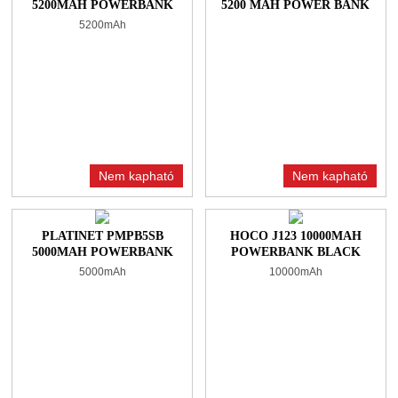
5200MAH POWERBANK
5200 MAH POWER BANK
WHITE/BLUE
WHITE/GREY
5200mAh
Nem kapható
Nem kapható
PLATINET PMPB5SB
HOCO J123 10000MAH
5000MAH POWERBANK
POWERBANK BLACK
BLACK
5000mAh
10000mAh