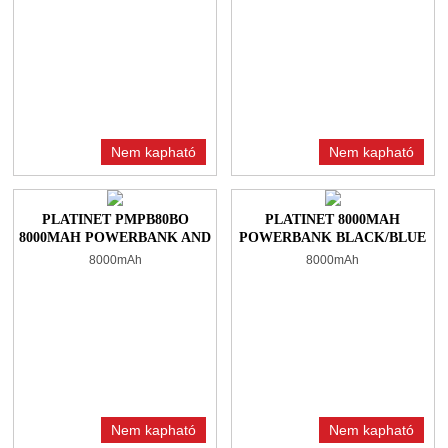
Nem kapható
Nem kapható
PLATINET PMPB80BO
PLATINET 8000MAH
8000MAH POWERBANK AND
POWERBANK BLACK/BLUE
TORCH + MICROUSB
8000mAh
8000mAh
CABLE BLACK/ORANGE
Nem kapható
Nem kapható