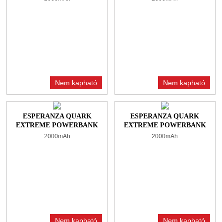
Nem kapható
Nem kapható
ESPERANZA QUARK
ESPERANZA QUARK
EXTREME POWERBANK
EXTREME POWERBANK
2000MAH WHITE
2000MAH BLACK
2000mAh
2000mAh
Nem kapható
Nem kapható