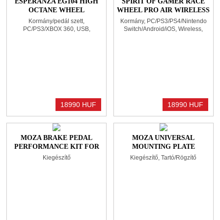
ESPERANZA EG104 HIGH
SPIRIT OF GAMER RACE
OCTANE WHEEL
WHEEL PRO AIR WIRELESS
BLACK/GREEN
KORMÁNY RED/BLUE
Kormány/pedál szett,
Kormány, PC/PS3/PS4/Nintendo
PC/PS3/XBOX 360, USB,
Switch/Android/iOS, Wireless,
Kormányváltó, Két pedálos
Nincs váltó, Nincs pedál, Gamer
18990 HUF
18990 HUF
MOZA BRAKE PEDAL
MOZA UNIVERSAL
PERFORMANCE KIT FOR
MOUNTING PLATE
SR-P LITE
Kiegészítő
Kiegészítő, Tartó/Rögzítő