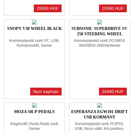
25990 HUF
25990 HUF
SNOPY V30 WHEEL BLACK
SUBSONIC SUPERDRIVE SV
250 STEERING WHEEL
BLACK
Kormány/pedál szett, PC, USB,
Kormány/pedál szett, PC/XBOX
Kormányváltó, Gamer
360/XBOX ONE/Nintendo
Switch/PS3/PS4, USB, Nincs váltó,
Két pedálos, Vibrációs funkció,
Force feedback, Gamer
Nem kapható
26490 HUF
MOZA SR-P PEDALS
ESPERANZA EGW101 DRIFT
USB KORMÁNY
BLACK/GREEN
Kiegészítő, Pedál,Pedál szett,
Kormány/pedál szett, PC/PS3,
Gamer
USB, Nincs váltó, Két pedálos,
Vibrációs funkció