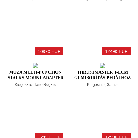
10990 HUF
12490 HUF
MOZA MULTI-FUNCTION
THRUSTMASTER T-LCM
STALKS MOUNT ADAPTER
GUMIBORÍTÁS PEDÁLHOZ
BLACK
Kiegészítő, Tartó/Rögzítő
Kiegészítő, Gamer
12490 HUF
12990 HUF