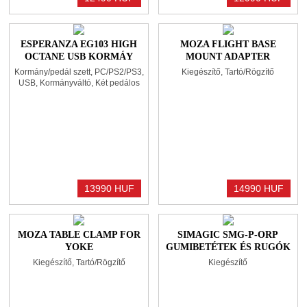
ESPERANZA EG103 HIGH
MOZA FLIGHT BASE
OCTANE USB KORMÁY
MOUNT ADAPTER
BLACK/RED
Kormány/pedál szett, PC/PS2/PS3,
Kiegészítő, Tartó/Rögzítő
USB, Kormányváltó, Két pedálos
13990 HUF
14990 HUF
MOZA TABLE CLAMP FOR
SIMAGIC SMG-P-ORP
YOKE
GUMIBETÉTEK ÉS RUGÓK
LOADCELL PELÁDHOZ
Kiegészítő, Tartó/Rögzítő
Kiegészítő