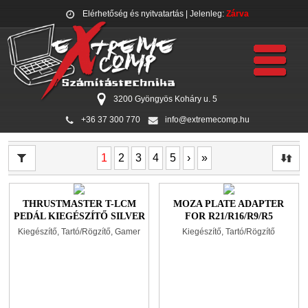
Elérhetőség és nyitvatartás
| Jelenleg:
Zárva
3200 Gyöngyös Koháry u. 5
+36 37 300 770
info@extremecomp.hu
1
2
3
4
5
›
»
THRUSTMASTER T-LCM
MOZA PLATE ADAPTER
PEDÁL KIEGÉSZÍTŐ SILVER
FOR R21/R16/R9/R5
Kiegészítő, Tartó/Rögzítő, Gamer
Kiegészítő, Tartó/Rögzítő