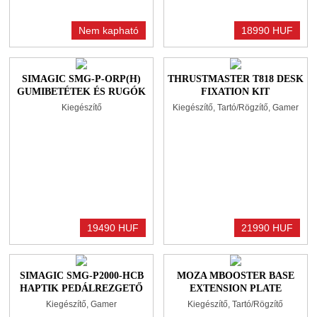
Nem kapható
18990 HUF
SIMAGIC SMG-P-ORP(H)
THRUSTMASTER T818 DESK
GUMIBETÉTEK ÉS RUGÓK
FIXATION KIT
HIDRAULIKUS PELÁDHOZ
Kiegészítő
Kiegészítő, Tartó/Rögzítő, Gamer
19490 HUF
21990 HUF
SIMAGIC SMG-P2000-HCB
MOZA MBOOSTER BASE
HAPTIK PEDÁLREZGETŐ
EXTENSION PLATE
VEZÉRLŐ
Kiegészítő, Gamer
Kiegészítő, Tartó/Rögzítő