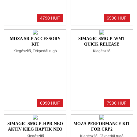
4790 HUF
6990 HUF
MOZA SR-P ACCESSORY
SIMAGIC SMG-P-WMT
KIT
QUICK RELEASE
KORMÁNYTARTÓ
Kiegészítő, Fékpedál rugó
Kiegészítő
6990 HUF
7990 HUF
SIMAGIC SMG-P-HPR-NEO
MOZA PERFORMANCE KIT
AKTÍV KIEG HAPTIK NEO
FOR CRP2
PEDÁL KÉZIFÉKREZGETŐ
Kiegészítő
Kiegészítő, Fékpedál rugó