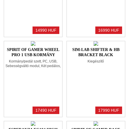
14990 HUF
16990 HUF
SPIRIT OF GAMER WHEEL
SIM-LAB SHIFTER & HB
PRO 1 USB KORMÁNY
BRACKET BLACK
BLACK/RED
Kormány/pedál szett, PC, USB,
Kiegészítő
Sebességváltó modul, Két pedálos,
Vibrációs funkció
17490 HUF
17990 HUF