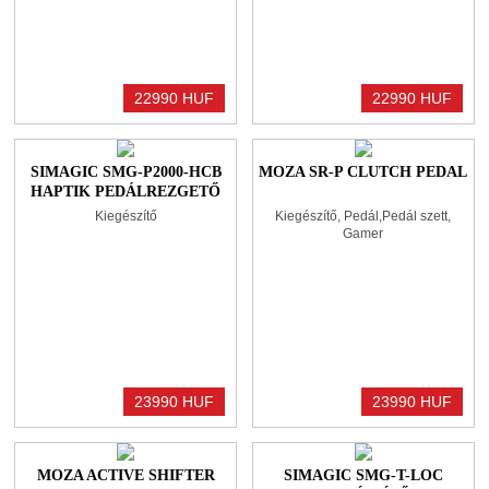
22990 HUF
22990 HUF
SIMAGIC SMG-P2000-HCB
MOZA SR-P CLUTCH PEDAL
HAPTIK PEDÁLREZGETŐ
VEZÉRLŐ
Kiegészítő
Kiegészítő, Pedál,Pedál szett,
Gamer
23990 HUF
23990 HUF
MOZA ACTIVE SHIFTER
SIMAGIC SMG-T-LOC