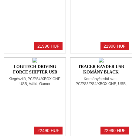
21990 HUF
21990 HUF
LOGITECH DRIVING
TRACER RAYDER USB
FORCE SHIFTER USB
KOMÁNY BLACK
VÁLTÓ BLACK
Kiegészítő, PC/PS4/XBOX ONE,
Kormány/pedál szett,
USB, Váltó, Gamer
PC/PS3/PS4/XBOX ONE, USB,
Kormányváltó, Két pedálos
22490 HUF
22990 HUF