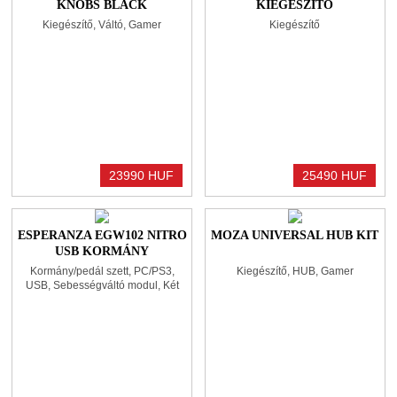
KNOBS BLACK
KIEGÉSZÍTŐ
KORMÁNYBÁZIS ASZTALI
Kiegészítő, Váltó, Gamer
Kiegészítő
KONZOL
23990 HUF
25490 HUF
ESPERANZA EGW102 NITRO
MOZA UNIVERSAL HUB KIT
USB KORMÁNY
BLACK/GREEN
Kormány/pedál szett, PC/PS3,
Kiegészítő, HUB, Gamer
USB, Sebességváltó modul, Két
pedálos, Vibrációs funkció