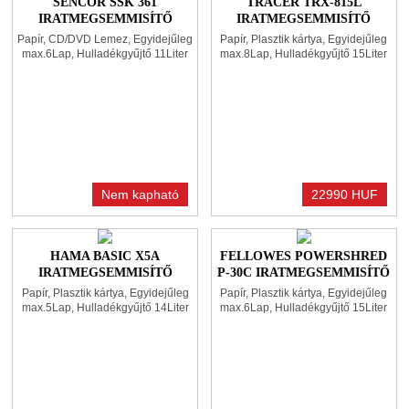
SENCOR SSK 361
TRACER TRX-815L
IRATMEGSEMMISÍTŐ
IRATMEGSEMMISÍTŐ
BLACK
BLACK
Papír, CD/DVD Lemez, Egyidejűleg
Papír, Plasztik kártya, Egyidejűleg
max.6Lap, Hulladékgyűjtő 11Liter
max.8Lap, Hulladékgyűjtő 15Liter
Nem kapható
22990 HUF
HAMA BASIC X5A
FELLOWES POWERSHRED
IRATMEGSEMMISÍTŐ
P-30C IRATMEGSEMMISÍTŐ
BLACK/SILVER
BLACK
Papír, Plasztik kártya, Egyidejűleg
Papír, Plasztik kártya, Egyidejűleg
max.5Lap, Hulladékgyűjtő 14Liter
max.6Lap, Hulladékgyűjtő 15Liter