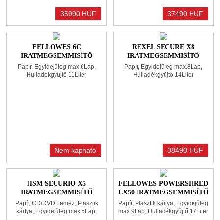
35990 HUF
37490 HUF
FELLOWES 6C
REXEL SECURE X8
IRATMEGSEMMISÍTŐ
IRATMEGSEMMISÍTŐ
BLACK
BLACK
Papír, Egyidejűleg max.6Lap,
Papír, Egyidejűleg max.8Lap,
Hulladékgyűjtő 11Liter
Hulladékgyűjtő 14Liter
Nem kapható
38490 HUF
HSM SECURIO X5
FELLOWES POWERSHRED
IRATMEGSEMMISÍTŐ
LX50 IRATMEGSEMMISÍTŐ
WHITE
BLACK
Papír, CD/DVD Lemez, Plasztik
Papír, Plasztik kártya, Egyidejűleg
kártya, Egyidejűleg max.5Lap,
max.9Lap, Hulladékgyűjtő 17Liter
Hulladékgyűjtő 18Liter