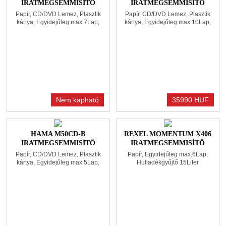
IRATMEGSEMMISÍTŐ
IRATMEGSEMMISÍTŐ
BLACK
WHITE
Papír, CD/DVD Lemez, Plasztik
Papír, CD/DVD Lemez, Plasztik
kártya, Egyidejűleg max.7Lap,
kártya, Egyidejűleg max.10Lap,
Hulladékgyűjtő 15Liter
Hulladékgyűjtő 18Liter
Nem kapható
35990 HUF
HAMA M50CD-B
REXEL MOMENTUM X406
IRATMEGSEMMISÍTŐ
IRATMEGSEMMISÍTŐ
BLACK
BLACK
Papír, CD/DVD Lemez, Plasztik
Papír, Egyidejűleg max.6Lap,
kártya, Egyidejűleg max.5Lap,
Hulladékgyűjtő 15Liter
Hulladékgyűjtő 13Liter