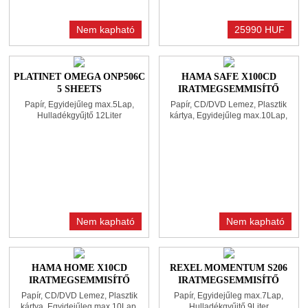
Nem kapható
25990 HUF
PLATINET OMEGA ONP506C
HAMA SAFE X100CD
5 SHEETS
IRATMEGSEMMISÍTŐ
IRATMEGSEMMISÍTŐ
BLACK
Papír, Egyidejűleg max.5Lap,
Papír, CD/DVD Lemez, Plasztik
BLACK
Hulladékgyűjtő 12Liter
kártya, Egyidejűleg max.10Lap,
Hulladékgyűjtő 15Liter
Nem kapható
Nem kapható
HAMA HOME X10CD
REXEL MOMENTUM S206
IRATMEGSEMMISÍTŐ
IRATMEGSEMMISÍTŐ
BLACK
BLACK
Papír, CD/DVD Lemez, Plasztik
Papír, Egyidejűleg max.7Lap,
kártya, Egyidejűleg max.10Lap,
Hulladékgyűjtő 9Liter