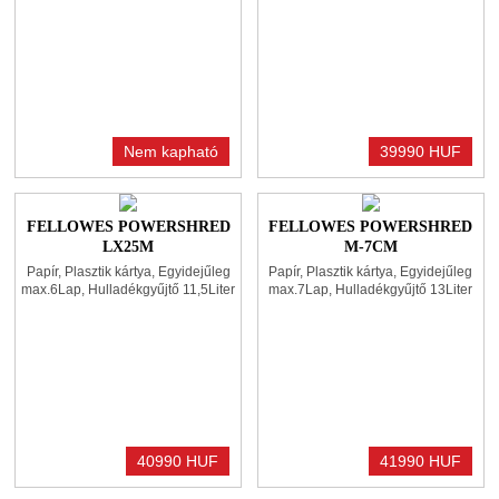
Nem kapható
39990 HUF
FELLOWES POWERSHRED
FELLOWES POWERSHRED
LX25M
M-7CM
IRATMEGSEMMISÍTŐ
IRATMEGSEMMISÍTŐ
Papír, Plasztik kártya, Egyidejűleg
Papír, Plasztik kártya, Egyidejűleg
BLACK
BLACK
max.6Lap, Hulladékgyűjtő 11,5Liter
max.7Lap, Hulladékgyűjtő 13Liter
40990 HUF
41990 HUF