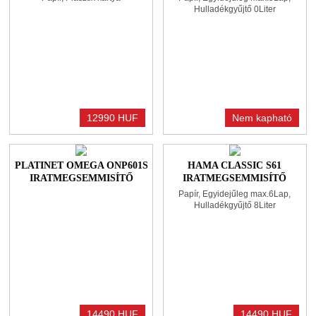
Hulladékgyűjtő 0Liter
12990 HUF
Nem kapható
PLATINET OMEGA ONP601S
HAMA CLASSIC S61
IRATMEGSEMMISÍTŐ
IRATMEGSEMMISÍTŐ
BLACK
BLACK
Papír, Egyidejűleg max.6Lap,
Hulladékgyűjtő 8Liter
14490 HUF
14490 HUF