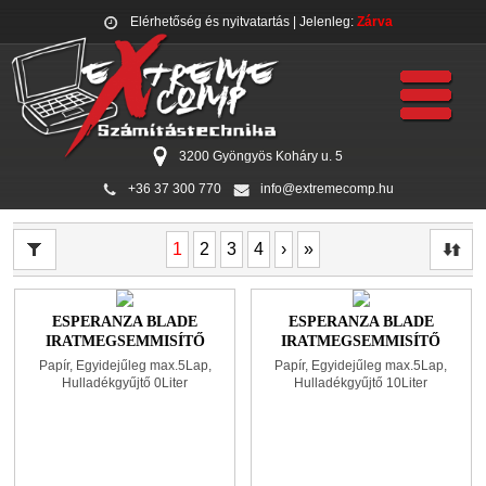
Elérhetőség és nyitvatartás
| Jelenleg:
Zárva
3200 Gyöngyös Koháry u. 5
+36 37 300 770
info@extremecomp.hu
1
2
3
4
›
»
ESPERANZA BLADE
ESPERANZA BLADE
IRATMEGSEMMISÍTŐ
IRATMEGSEMMISÍTŐ
BLACK
BLACK
Papír, Egyidejűleg max.5Lap,
Papír, Egyidejűleg max.5Lap,
Hulladékgyűjtő 0Liter
Hulladékgyűjtő 10Liter