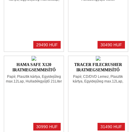
Hulladékgyűjtő 16Liter
29490 HUF
30490 HUF
HAMA SAFE X120
TRACER FILECRUSHER
IRATMEGSEMMISÍTŐ
IRATMEGSEMMISÍTŐ
BLACK
BLACK
Papír, Plasztik kártya, Egyidejűleg
Papír, CD/DVD Lemez, Plasztik
max.12Lap, Hulladékgyűjtő 21Liter
kártya, Egyidejűleg max.12Lap,
Hulladékgyűjtő 25Liter
30990 HUF
31490 HUF