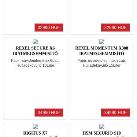
32990 HUF
32990 HUF
REXEL SECURE X6
REXEL MOMENTUM X308
IRATMEGSEMMISÍTŐ
IRATMEGSEMMISÍTŐ
BLACK
BLACK
Papír, Egyidejűleg max.6Lap,
Papír, Egyidejűleg max.8Lap,
Hulladékgyűjtő 10Liter
Hulladékgyűjtő 15Liter
34990 HUF
34990 HUF
DIGITUS X7
HSM SECURIO S10