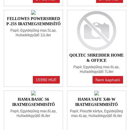
FELLOWES POWERSHRED
P-25S IRATMEGSEMMISÍTŐ
BLACK
Papír, Egyidejűleg max.5Lap,
Hulladékgyűjtő 11Liter
QOLTEC SHREDDER HOME
& OFFICE
IRATMEGSEMMISÍTŐ
Papír, Egyidejűleg max.6Lap,
BLACK
Hulladékgyűjtő 7Liter
15990 HUF
Nem kapható
HAMA BASIC S6
HAMA SAFE X40-W
IRATMEGSEMMISÍTŐ
IRATMEGSEMMISÍTŐ
BLACK
WHITE
Papír, Egyidejűleg max.6Lap,
Papír, Plasztik kártya, Egyidejűleg
Hulladékgyűjtő 8Liter
max.4Lap, Hulladékgyűjtő 8Liter