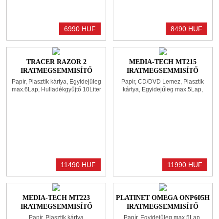
6990 HUF
8490 HUF
TRACER RAZOR 2
MEDIA-TECH MT215
IRATMEGSEMMISÍTŐ
IRATMEGSEMMISÍTŐ
BLACK
BLACK
Papír, Plasztik kártya, Egyidejűleg
Papír, CD/DVD Lemez, Plasztik
max.6Lap, Hulladékgyűjtő 10Liter
kártya, Egyidejűleg max.5Lap,
Hulladékgyűjtő 8Liter
11490 HUF
11990 HUF
MEDIA-TECH MT223
PLATINET OMEGA ONP605H
IRATMEGSEMMISÍTŐ
IRATMEGSEMMISÍTŐ
WHITE
BLACK
Papír, Plasztik kártya
Papír, Egyidejűleg max.5Lap,