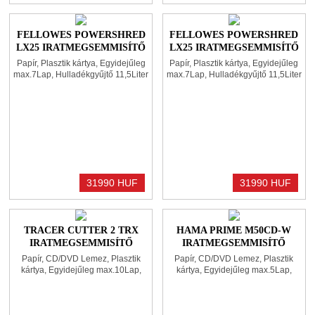
FELLOWES POWERSHRED
FELLOWES POWERSHRED
LX25 IRATMEGSEMMISÍTŐ
LX25 IRATMEGSEMMISÍTŐ
BLACK
WHITE
Papír, Plasztik kártya, Egyidejűleg
Papír, Plasztik kártya, Egyidejűleg
max.7Lap, Hulladékgyűjtő 11,5Liter
max.7Lap, Hulladékgyűjtő 11,5Liter
31990 HUF
31990 HUF
TRACER CUTTER 2 TRX
HAMA PRIME M50CD-W
IRATMEGSEMMISÍTŐ
IRATMEGSEMMISÍTŐ
BLACK
WHITE
Papír, CD/DVD Lemez, Plasztik
Papír, CD/DVD Lemez, Plasztik
kártya, Egyidejűleg max.10Lap,
kártya, Egyidejűleg max.5Lap,
Hulladékgyűjtő 21Liter
Hulladékgyűjtő 13Liter