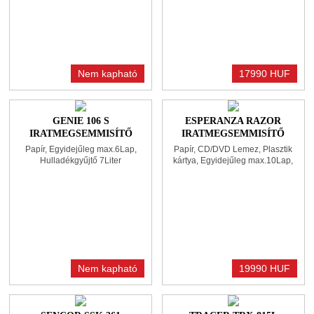
Nem kapható
17990 HUF
GENIE 106 S
ESPERANZA RAZOR
IRATMEGSEMMISÍTŐ
IRATMEGSEMMISÍTŐ
BLACK
BLACK
Papír, Egyidejűleg max.6Lap,
Papír, CD/DVD Lemez, Plasztik
Hulladékgyűjtő 7Liter
kártya, Egyidejűleg max.10Lap,
Hulladékgyűjtő 18Liter
Nem kapható
19990 HUF