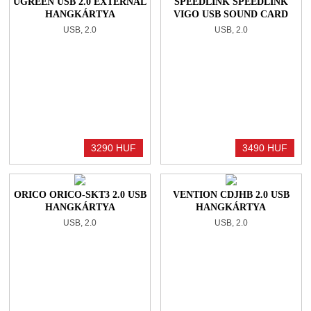
UGREEN USB 2.0 EXTERNAL
SPEEDLINK SPEEDLINK
HANGKÁRTYA
VIGO USB SOUND CARD
BLACK
USB, 2.0
USB, 2.0
3290 HUF
3490 HUF
ORICO ORICO-SKT3 2.0 USB
VENTION CDJHB 2.0 USB
HANGKÁRTYA
HANGKÁRTYA
USB, 2.0
USB, 2.0