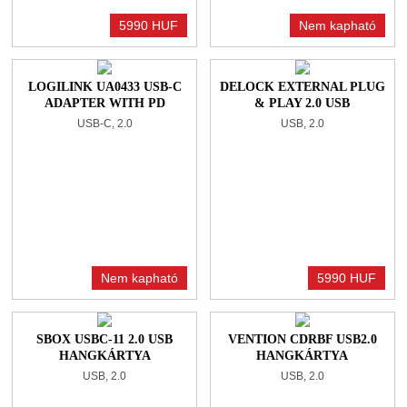
5990 HUF
Nem kapható
LOGILINK UA0433 USB-C
DELOCK EXTERNAL PLUG
ADAPTER WITH PD
& PLAY 2.0 USB
CHARGING PORT WHITE
HANGKÁRTYA
USB-C, 2.0
USB, 2.0
Nem kapható
5990 HUF
SBOX USBC-11 2.0 USB
VENTION CDRBF USB2.0
HANGKÁRTYA
HANGKÁRTYA
USB, 2.0
USB, 2.0