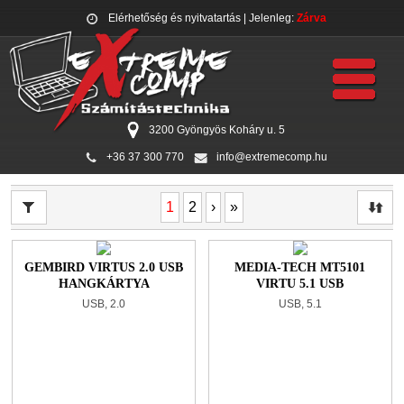
Elérhetőség és nyitvatartás
| Jelenleg:
Zárva
3200 Gyöngyös Koháry u. 5
+36 37 300 770
info@extremecomp.hu
1
2
›
»
GEMBIRD VIRTUS 2.0 USB
MEDIA-TECH MT5101
HANGKÁRTYA
VIRTU 5.1 USB
HANGKÁRTYA
USB, 2.0
USB, 5.1