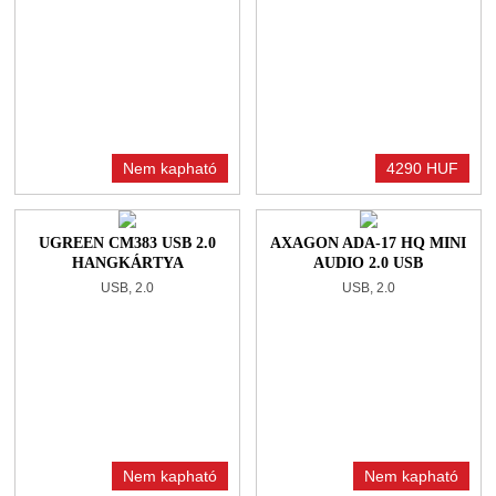
Nem kapható
4290 HUF
UGREEN CM383 USB 2.0
AXAGON ADA-17 HQ MINI
HANGKÁRTYA
AUDIO 2.0 USB
HANGKÁRTYA
USB, 2.0
USB, 2.0
Nem kapható
Nem kapható