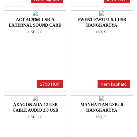
ACT AC9360 USB-A
EWENT EW3751 5.1 USB
EXTERNAL SOUND CARD
HANGKÁRTYA
2.0 USB HANGKÁRTYA
USB, 2.0
USB, 5.1
2790 HUF
Nem kapható
AXAGON ADA-12 USB
MANHATTAN USB2.0
CABLE AUDIO 2.0 USB
HANGKÁRTYA
HANGKÁRTYA
USB, 2.0
USB, 7.1