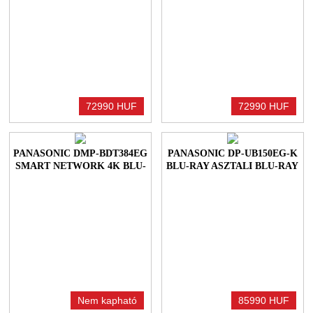
72990 HUF
72990 HUF
PANASONIC DMP-BDT384EG
PANASONIC DP-UB150EG-K
SMART NETWORK 4K BLU-
BLU-RAY ASZTALI BLU-RAY
RAY DISC PLAYER
LEJÁTSZÓ
Nem kapható
85990 HUF