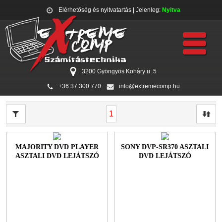
Elérhetőség és nyitvatartás
| Jelenleg:
Nyitva
3200 Gyöngyös Koháry u. 5
+36 37 300 770
info@extremecomp.hu
1
MAJORITY DVD PLAYER
SONY DVP-SR370 ASZTALI
ASZTALI DVD LEJÁTSZÓ
DVD LEJÁTSZÓ