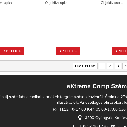
ív sapka
Objektív sapka
Objektív sapka
3190 HUF
3190 HUF
3190 
Oldalszám:
1
2
3
4
eXtreme Comp Számí
és új számítástechnikai termékek forgalmazása készletről. Áraink a 27%
illusztrációk. Az esetleges elírásokért 
H:12:40-17:00 K-P: 09:00-17:00 Szo:
3200 Gyöngyös Koháry 
+36 37 300 770
inf