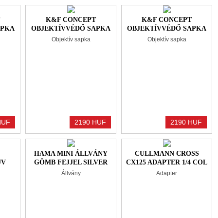
K&F CONCEPT
K&F CONCEPT
APKA
OBJEKTÍVVÉDŐ SAPKA
OBJEKTÍVVÉDŐ SAPKA
ZSINÓRRAL +
ZSINÓRRAL +
Objektív sapka
Objektív sapka
2MM
TÖRLŐKENDŐ, 77MM
TÖRLŐKENDŐ, 82MM
HUF
2190 HUF
2190 HUF
HAMA MINI ÁLLVÁNY
CULLMANN CROSS
UV
GÖMB FEJJEL SILVER
CX125 ADAPTER 1/4 COL
CSAVAR > GOPRO
Állvány
Adapter
CSATLAKOZÁS