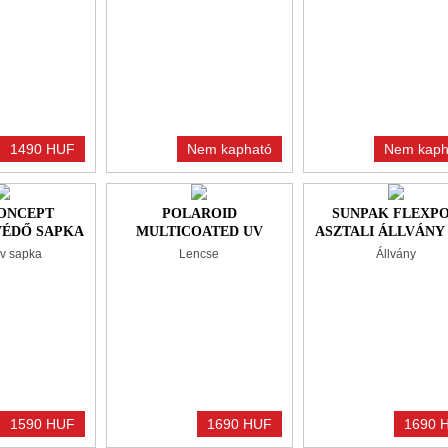
1490 HUF
Nem kapható
Nem kaph
ONCEPT
POLAROID
SUNPAK FLEXP
VÉDŐ SAPKA
MULTICOATED UV
ASZTALI ÁLLVÁNY
RRAL +
SZŰRŐ 72 MM
ív sapka
Lencse
Állvány
NDŐ, 55MM
1590 HUF
1690 HUF
1690 