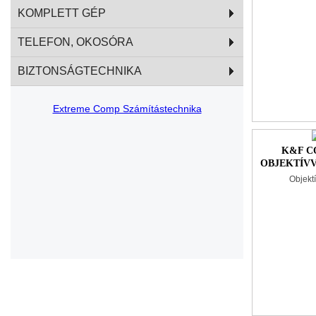
KOMPLETT GÉP
TELEFON, OKOSÓRA
BIZTONSÁGTECHNIKA
Extreme Comp Számítástechnika
K&F C
OBJEKTÍV
ZSINÓ
Objekt
TÖRLŐKE