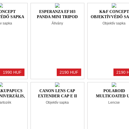
ONCEPT
ESPERANZA EF103
K&F CONCEPT
VÉDŐ SAPKA
PANDA MINI TRIPOD
OBJEKTÍVVÉDŐ S
RRAL +
BLACK
ZSINÓRRAL +
ív sapka
Állvány
Objektív sapka
NDŐ, 62MM
TÖRLŐKENDŐ, 7
1990 HUF
2190 HUF
2190 
AKUPAPUCS
CANON LENS CAP
POLAROID
NIVERZÁLIS,
EXTENDER CAP E II
MULTICOATED 
4"OS
OBJEKTÍV SAPKA
SZŰRŐ 82 MM
artozék
Objektív sapka
Lencse
ÓCSAVARRAL