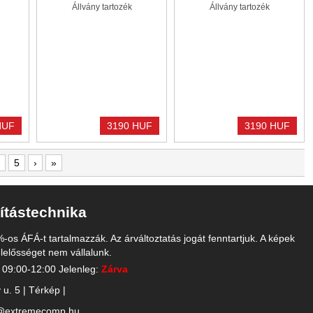
ADAPTER
PLATE BLACK
Állvány tartozék
Állvány tartozék
HUF
3190 HUF
3190 HUF
5
›
»
tástechnika
-os ÁFÁ-t tartalmazzák. Az árváltoztatás jogát fenntartjuk. A képek
felelősséget nem vállalunk.
 09:00-12:00 Jelenleg:
Zárva
u. 5 |
Térkép
|
o@extremecomp.hu