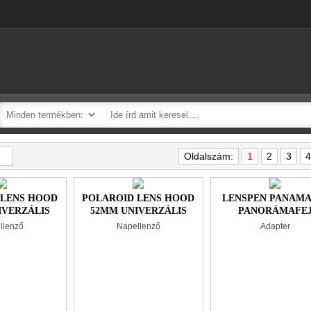
Oldalszám:
1
2
3
4
 LENS HOOD
POLAROID LENS HOOD
LENSPEN PANAMA
IVERZÁLIS
52MM UNIVERZÁLIS
PANORÁMAFE
LLENZŐ
NAPELLENZŐ
llenző
Napellenző
Adapter