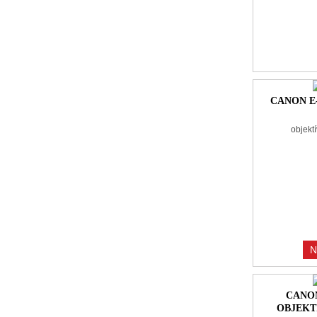
CANON E-
objekt
N
CANON
OBJEKT