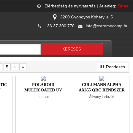
Elérhetőség és nyitvatartás
| Jelenleg:
Zárva
3200 Gyöngyös Koháry u. 5
+36 37 300 770
info@extremecomp.hu
5
›
»
Rendezés
TIC
POLAROID
CULLMANN ALPHA
J
MULTICOATED UV
AX655 QRC RENDSZER
SZŰRŐ 37 MM
CSERETALP
Lencse
Állvány tartozék