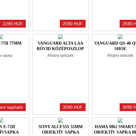
2290 HUF
2590 HUF
2590 
77II 77MM
VANGUARD ALTA LAA
VANGUARD QS-40 
RÖVID KÖZÉPOSZLOP
SHOE
ív sapka
Állvány tartozék
Állvány tartozék
em kapható
3090 HUF
3090 
 E-72II
SONY ALCF55S 55MM
HAMA M62 SMART-
ÍVSAPKA
OBJEKTÍV SAPKA
OBJEKTÍV SAPKA 