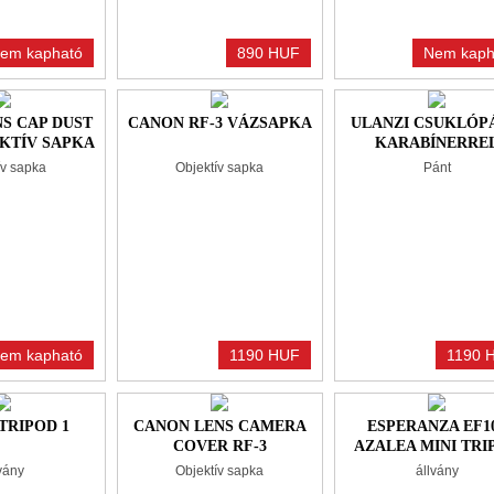
em kapható
890 HUF
Nem kaph
S CAP DUST
CANON RF-3 VÁZSAPKA
ULANZI CSUKLÓP
EKTÍV SAPKA
KARABÍNERRE
ív sapka
Objektív sapka
Pánt
em kapható
1190 HUF
1190 
TRIPOD 1
CANON LENS CAMERA
ESPERANZA EF1
COVER RF-3
AZALEA MINI TRI
FÉNYKÉPEZŐGÉP
BLACK
vány
Objektív sapka
állvány
SAPKA