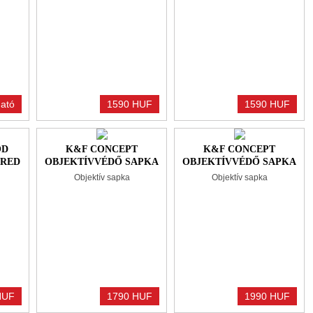
ató
1590 HUF
1590 HUF
OD
K&F CONCEPT
K&F CONCEPT
 RED
OBJEKTÍVVÉDŐ SAPKA
OBJEKTÍVVÉDŐ SAPKA
ZSINÓRRAL +
ZSINÓRRAL +
Objektív sapka
Objektív sapka
TÖRLŐKENDŐ, 67MM
TÖRLŐKENDŐ, 58MM
HUF
1790 HUF
1990 HUF