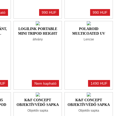
ató
990 HUF
990 HUF
ÁNT,
LOGILINK PORTABLE
POLAROID
L
MINI TRIPOD HEIGHT
MULTICOATED UV
ADJUSTABLE 360°
SZŰRŐ 62 MM
állvány
Lencse
ROTATION BLACK
HUF
Nem kapható
1490 HUF
05
K&F CONCEPT
K&F CONCEPT
POD
OBJEKTÍVVÉDŐ SAPKA
OBJEKTÍVVÉDŐ SAPKA
ZSINÓRRAL +
ZSINÓRRAL +
Objektív sapka
Objektív sapka
TÖRLŐKENDŐ, 49MM
TÖRLŐKENDŐ, 52MM